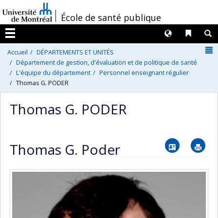
Passer
/
École de santé publique
au
contenu
Langues
Liens 
R
Menu
N
Accueil
DÉPARTEMENTS ET UNITÉS
Département de gestion, d'évaluation et de politique de santé
L'équipe du département
Personnel enseignant régulier
Thomas G. PODER
Thomas G. PODER
Vcard
Im
Thomas G. Poder