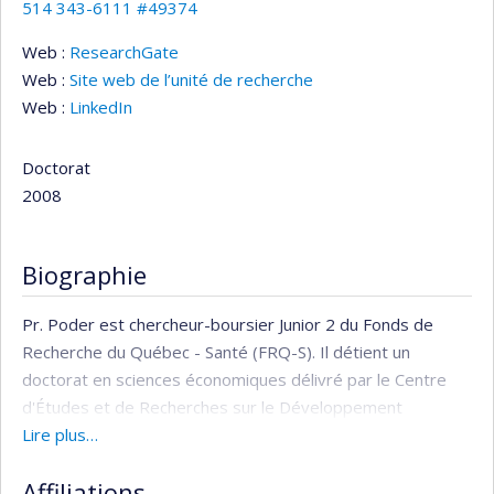
514 343-6111 #49374
Web :
ResearchGate
Web :
Site web de l’unité de recherche
Web :
LinkedIn
Doctorat
2008
Biographie
Pr. Poder est chercheur-boursier Junior 2 du Fonds de
Recherche du Québec - Santé (FRQ-S). Il détient un
doctorat en sciences économiques délivré par le Centre
d'Études et de Recherches sur le Développement
International (CERDI) de l'Université d'Auvergne à
Lire plus…
Clermont-Ferrand en France. Entre 2007 et 2019 il a
Affiliations
travaillé au sein de l'Unité d'Évaluation des Technologies et