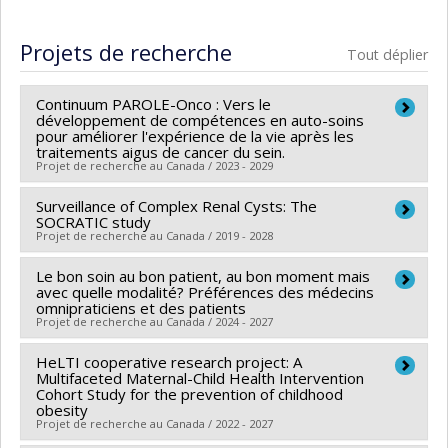
Diplômé(e) :
Nizigiyimana, Alexis
Cycle :
Maîtrise
Projets de recherche
Tout déplier
Diplôme obtenu :
M. Sc.
Lien vers le document dans Papyrus
Continuum PAROLE-Onco : Vers le
développement de compétences en auto-soins
pour améliorer l'expérience de la vie après les
traitements aigus de cancer du sein.
Projet de recherche au Canada / 2023 - 2029
Surveillance of Complex Renal Cysts: The
Chercheur principal :
Marie-Pascale Pomey
SOCRATIC study
Co-chercheurs :
Antoine Boivin
,
Chantal Bémeur
,
Projet de recherche au Canada / 2019 - 2028
Karine Bilodeau
,
Israël Fortin
,
Isabelle Doré
,
Thomas
Le bon soin au bon patient, au bon moment mais
Chercheur principal :
Patrick Richard
G. Poder
,
Mélanie Lavoie-Tremblay
,
Patrick Garon-
avec quelle modalité? Préférences des médecins
Co-chercheurs :
Jean-Baptiste Lattouf
,
Thomas G.
Sayegh
omnipraticiens et des patients
,
Bertrand Lebouche
,
Dominique Tremblay
,
Projet de recherche au Canada / 2024 - 2027
Poder
Philip (Sacha) Ghadiri Djahanchah
,
Hermann Nabi
,
Sources de financement :
IRSC/Instituts de recherche
Grégoire Lagger
,
Enora Le Roux
HeLTI cooperative research project: A
Chercheur principal :
Thomas G. Poder
en santé du Canada
Multifaceted Maternal-Child Health Intervention
Sources de financement :
IRSC/Instituts de recherche
Sources de financement :
IRSC/Instituts de recherche
Cohort Study for the prevention of childhood
Programmes de subvention :
PVXXXXXX-(PJT)
en santé du Canada
obesity
en santé du Canada
Projet de recherche au Canada / 2022 - 2027
Subvention Projet
Programmes de subvention :
PVXXXXXX-(PJT)
Programmes de subvention :