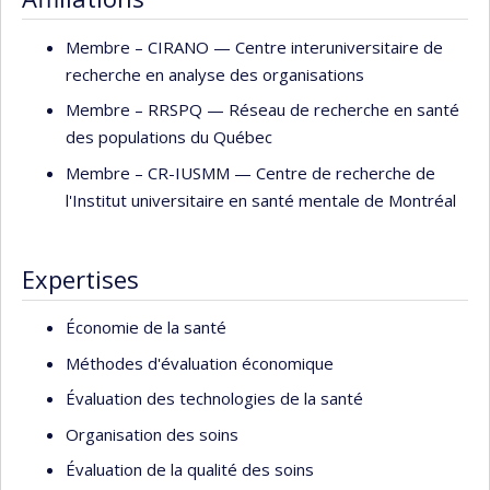
des Modes d'Intervention en Santé (UÉTMIS) du Centre
Membre –
CIRANO — Centre interuniversitaire de
hospitalier universitaire de Sherbrooke (CHUS) ou il était
recherche en analyse des organisations
cadre-conseil. Entre 2013 et 2019 il a également été
chercheur au Centre de recherche du CHUS. Depuis juin
Membre –
RRSPQ — Réseau de recherche en santé
2019 il est professeur à l'École de Santé Publique de
des populations du Québec
l'Université de Montréal (ESPUM) et chercheur régulier au
Membre –
CR-IUSMM — Centre de recherche de
Centre de recherche de l'Institut Universitaire en Santé
l'Institut universitaire en santé mentale de Montréal
Mentale de Montréal (IUSMM). Depuis 2017 il est membre
du Comité d’excellence clinique en santé de l’Institut
National d'Excellence en Santé et Services Sociaux
Expertises
(INESSS). Il est également l'éditeur en chef de deux revues
internationales avec comité de pairs
Économie de la santé
(
http://www.cybelepress.com/about.html)
et co-directeur
Méthodes d'évaluation économique
du groupe éco-santé de l’unité SOUTIEN-SRAP du Québec
Évaluation des technologies de la santé
(
http://unitesoutiensrapqc.ca/ecosante/
).
Organisation des soins
Évaluation de la qualité des soins