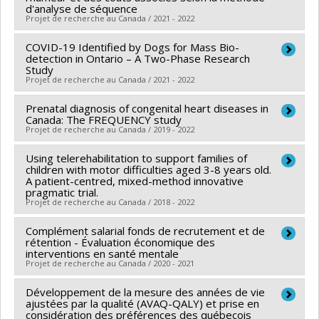
Sources de financement :
IRSC/Instituts de recherche
d'analyse de séquence
Projet de recherche au Canada / 2021 - 2022
en santé du Canada
Programmes de subvention :
PVXXXXXX-Stratégie de
COVID-19 Identified by Dogs for Mass Bio-
Sources de financement :
IRSC/Instituts de recherche
recherche axée sur le patient (SRAP)
detection in Ontario – A Two-Phase Research
en santé du Canada
Study
Projet de recherche au Canada / 2021 - 2022
Programmes de subvention :
PVXXXXXX-Stratégie de
recherche axée sur le patient (SRAP)
Prenatal diagnosis of congenital heart diseases in
Chercheur principal :
Éric Troncy
Canada: The FREQUENCY study
Co-chercheurs :
Lucie Richard
,
Hélène Carabin
,
Projet de recherche au Canada / 2019 - 2022
Thomas G. Poder
,
Nandini Dendukuri
,
Hala Tamim
,
Using telerehabilitation to support families of
Chercheur principal :
Thomas G. Poder
Aisha Khatib
,
Ramzi Fattouh
children with motor difficulties aged 3-8 years old.
Co-chercheurs :
Jean-Luc Bigras
,
Frédéric Dallaire
Sources de financement :
A patient-centred, mixed-method innovative
Ministry of Colleges and
pragmatic trial.
Sources de financement :
IRSC/Instituts de recherche
Universities, Ontario
Projet de recherche au Canada / 2018 - 2022
en santé du Canada
Programmes de subvention :
Programmes de subvention :
Complément salarial fonds de recrutement et de
PVXXXXXX-(PJT)
Chercheur principal :
Chantal Camden
rétention - Évaluation économique des
Subvention Projet
Co-chercheurs :
Thomas G. Poder
interventions en santé mentale
Projet de recherche au Canada / 2020 - 2021
Sources de financement :
IRSC/Instituts de recherche
en santé du Canada
Développement de la mesure des années de vie
Sources de financement :
Fondation de l’IUSMM
Programmes de subvention :
ajustées par la qualité (AVAQ-QALY) et prise en
PVXX5647-(MOP)
Programmes de subvention :
considération des préférences des québecois