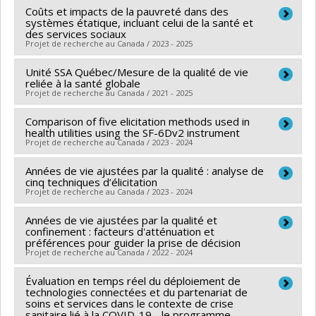
Subvention Projet
Coûts et impacts de la pauvreté dans des
Chercheur principal :
Jean-Patrice Baillargeon
systèmes étatique, incluant celui de la santé et
Co-chercheurs :
Benoît Mâsse
,
Thomas G. Poder
des services sociaux
Projet de recherche au Canada / 2023 - 2025
Sources de financement :
IRSC/Instituts de recherche
en santé du Canada
Unité SSA Québec/Mesure de la qualité de vie
Chercheur principal :
Amélie Quesnel-Vallée
Programmes de subvention :
reliée à la santé globale
PVXXXXXX-Subvention
Co-chercheurs :
Jaunathan Bilodeau
,
Thomas G. Poder
Projet de recherche au Canada / 2021 - 2025
d'équipe
Sources de financement :
MSSS/Ministère de la Santé
Comparison of five elicitation methods used in
Sources de financement :
IRSC/Instituts de recherche
et des Services sociaux
health utilities using the SF-6Dv2 instrument
en santé du Canada
Programmes de subvention :
Projet de recherche au Canada / 2023 - 2024
Programmes de subvention :
PVXXXXXX-Stratégie de
Années de vie ajustées par la qualité : analyse de
Chercheur principal :
Thomas G. Poder
recherche axée sur le patient (SRAP)
cinq techniques d’élicitation
Sources de financement :
Fondation de l’IUSMM
Projet de recherche au Canada / 2023 - 2024
Programmes de subvention :
Années de vie ajustées par la qualité et
Chercheur principal :
Thomas G. Poder
confinement : facteurs d'atténuation et
Sources de financement :
MITACS Inc.
préférences pour guider la prise de décision
Projet de recherche au Canada / 2022 - 2024
Programmes de subvention :
PVXXXXXX-Stage
Accélération Québec - MITACS
Évaluation en temps réel du déploiement de
Chercheur principal :
Thomas G. Poder
technologies connectées et du partenariat de
Co-chercheurs :
Jean-Christophe Bélisle Pipon
soins et services dans le contexte de crise
sanitaire lié à la COVID-19 - le programme