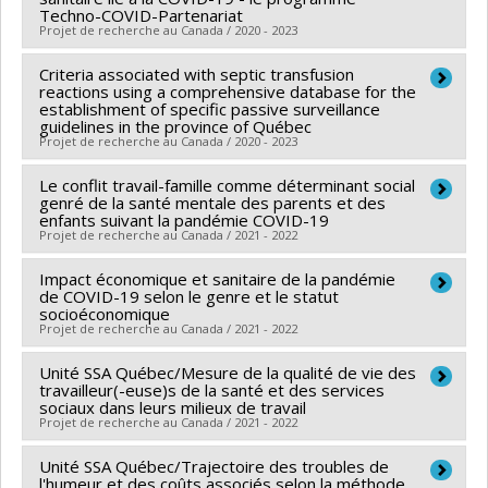
Sources de financement :
MITACS Inc.
Techno-COVID-Partenariat
Programmes de subvention :
PVXXXXXX-Stage
Projet de recherche au Canada / 2020 - 2023
Accélération Québec - MITACS
Criteria associated with septic transfusion
Chercheur principal :
Marie-Pascale Pomey
reactions using a comprehensive database for the
Co-chercheurs :
Didier Jutras-Aswad
,
Benoît Deligne
,
establishment of specific passive surveillance
guidelines in the province of Québec
Annie Talbot
,
Amal Abdel-Baki
,
Frédéric Lavoie
,
Projet de recherche au Canada / 2020 - 2023
Thomas G. Poder
,
Simon Dubreucq
,
Mélanie Lavoie-
Tremblay
Le conflit travail-famille comme déterminant social
,
Ines Colmegna
,
Bertrand Lebouche
,
Philip
Chercheur principal :
Thomas G. Poder
genré de la santé mentale des parents et des
(Sacha) Ghadiri Djahanchah
,
Franco Carli
,
Susan
Sources de financement :
MITACS Inc.
enfants suivant la pandémie COVID-19
Projet de recherche au Canada / 2021 - 2022
Bartlett
,
Jamil Asselah
,
Tarek Hijal
,
John Kildea
Programmes de subvention :
PVXXXXXX-Stage
Sources de financement :
IRSC/Instituts de recherche
Accélération Québec - MITACS
Impact économique et sanitaire de la pandémie
Chercheur principal :
Amélie Quesnel Vallée
en santé du Canada
de COVID-19 selon le genre et le statut
Co-chercheurs :
Jaunathan Bilodeau
,
Thomas G. Poder
socioéconomique
Programmes de subvention :
PVXX5647-(MOP)
Projet de recherche au Canada / 2021 - 2022
Sources de financement :
IRSC/Instituts de recherche
Subvention de fonctionnement incluant les
en santé du Canada
Unité SSA Québec/Mesure de la qualité de vie des
Chercheur principal :
Thomas G. Poder
subventions de fonctionnement programmatiques
Programmes de subvention :
travailleur(-euse)s de la santé et des services
PVXX5647-(MOP)
Sources de financement :
CIRANO/Ctre rech. analyse
(général)
sociaux dans leurs milieux de travail
Subvention de fonctionnement incluant les
Projet de recherche au Canada / 2021 - 2022
organisations
subventions de fonctionnement programmatiques
Programmes de subvention :
Unité SSA Québec/Trajectoire des troubles de
Chercheur principal :
Thomas G. Poder
(général)
l'humeur et des coûts associés selon la méthode