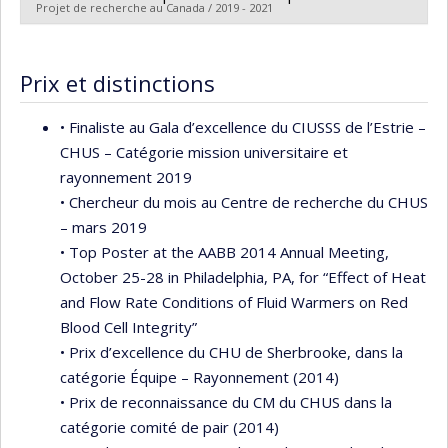
Subvention de fonctionnement incluant les
Projet de recherche au Canada / 2019 - 2021
subventions de fonctionnement programmatiques
Chercheur principal :
Thomas G. Poder
(général)
Sources de financement :
FRQS/Fonds de recherche
Prix et distinctions
du Québec - Santé (FRSQ)
Programmes de subvention :
PVXXXXXX-Bourse de
• Finaliste au Gala d’excellence du CIUSSS de l’Estrie –
chercheur-boursier : Junior 2
CHUS – Catégorie mission universitaire et
rayonnement 2019
• Chercheur du mois au Centre de recherche du CHUS
– mars 2019
• Top Poster at the AABB 2014 Annual Meeting,
October 25-28 in Philadelphia, PA, for “Effect of Heat
and Flow Rate Conditions of Fluid Warmers on Red
Blood Cell Integrity”
• Prix d’excellence du CHU de Sherbrooke, dans la
catégorie Équipe – Rayonnement (2014)
• Prix de reconnaissance du CM du CHUS dans la
catégorie comité de pair (2014)