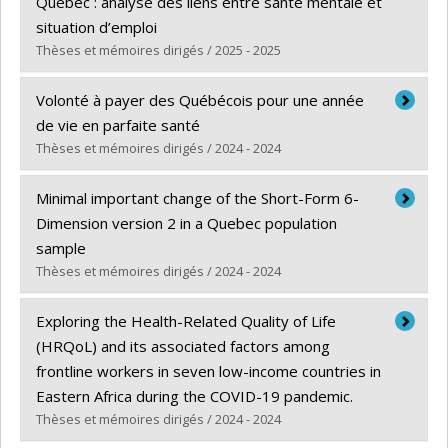
Québec : analyse des liens entre santé mentale et
Diplôme obtenu :
M. Sc.
situation d’emploi
Lien vers le document dans Papyrus
Thèses et mémoires dirigés / 2025 - 2025
Diplômé(e) :
Cisse, Amy
Volonté à payer des Québécois pour une année
Cycle :
Maîtrise
de vie en parfaite santé
Diplôme obtenu :
M. Sc.
Thèses et mémoires dirigés / 2024 - 2024
Lien vers le document dans Papyrus
Diplômé(e) :
Danita, Alexandru D.
Minimal important change of the Short-Form 6-
Cycle :
Maîtrise
Dimension version 2 in a Quebec population
Diplôme obtenu :
M. Sc.
sample
Lien vers le document dans Papyrus
Thèses et mémoires dirigés / 2024 - 2024
Diplômé(e) :
Sowmithran, Arthi
Exploring the Health-Related Quality of Life
Cycle :
Maîtrise
(HRQoL) and its associated factors among
Diplôme obtenu :
M. Sc.
frontline workers in seven low-income countries in
Lien vers le document dans Papyrus
Eastern Africa during the COVID-19 pandemic.
Thèses et mémoires dirigés / 2024 - 2024