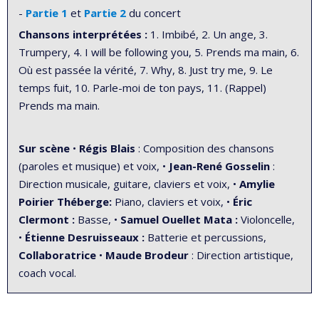
-
Partie 1
et
Partie 2
du concert
Chansons interprétées :
1. Imbibé, 2. Un ange, 3.
Trumpery, 4. I will be following you, 5. Prends ma main, 6.
Où est passée la vérité, 7. Why, 8. Just try me, 9. Le
temps fuit, 10. Parle-moi de ton pays, 11. (Rappel)
Prends ma main.
Sur scène
•
Régis Blais
: Composition des chansons
(paroles et musique) et voix, •
Jean-René Gosselin
:
Direction musicale, guitare, claviers et voix, •
Amylie
Poirier Théberge:
Piano, claviers et voix, •
Éric
Clermont :
Basse, •
Samuel Ouellet Mata :
Violoncelle,
•
Étienne Desruisseaux :
Batterie et percussions,
Collaboratrice
•
Maude Brodeur
: Direction artistique,
coach vocal.