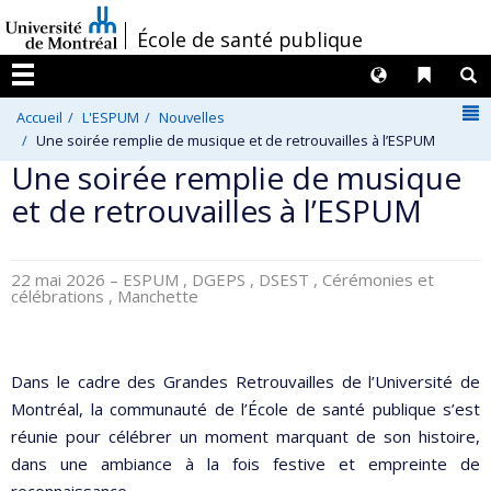
Passer
/
École de santé publique
au
contenu
Langues
Liens 
R
Menu
N
Accueil
L'ESPUM
Nouvelles
Une soirée remplie de musique et de retrouvailles à l’ESPUM
Une soirée remplie de musique
et de retrouvailles à l’ESPUM
22 mai 2026
– ESPUM , DGEPS , DSEST , Cérémonies et
célébrations , Manchette
Dans le cadre des Grandes Retrouvailles de l’Université de
Montréal, la communauté de l’École de santé publique s’est
réunie pour célébrer un moment marquant de son histoire,
dans une ambiance à la fois festive et empreinte de
reconnaissance.