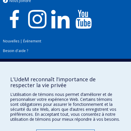
Nous jo
i
ndre
Nouvelles
|
Événement
Besoin d'aide ?
Plan du site
|
Accessibilité
Signaler une erreur
L’UdeM reconnaît l’importance de
respecter la vie privée
Boîte à outils
L’utilisation de témoins nous permet d’améliorer et de
personnaliser votre expérience Web. Certains témoins
Téléchargez les logos de l'ESPUM
sont obligatoires pour assurer le fonctionnement et la
sécurité du site Web, alors que d’autres enregistrent vos
préférences. En acceptant tout, vous consentez à notre
utilisation de témoins pour mieux répondre à vos besoins.