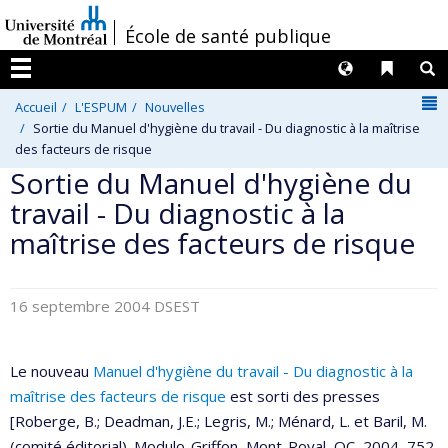
Passer
/
École de santé publique
au
contenu
Langues
Liens 
R
Menu
N
Accueil
L'ESPUM
Nouvelles
Sortie du Manuel d'hygiène du travail - Du diagnostic à la maîtrise
des facteurs de risque
Sortie du Manuel d'hygiène du
travail - Du diagnostic à la
maîtrise des facteurs de risque
16 septembre 2004
DSEST
Le nouveau
Manuel d'hygiène du travail - Du diagnostic à la
maîtrise des facteurs de risque
est sorti des presses
[Roberge, B.; Deadman, J.E.; Legris, M.; Ménard, L. et Baril, M.
(comité éditorial). Modulo-Griffon, Mont-Royal, QC, 2004, 752