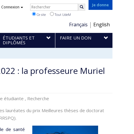
Rechercher
Je donne
Connexion
Rechercher
Ce site
Tout UdeM
Choix
Français
English
de
ÉTUDIANTS ET
FAIRE UN DON
la
DIPLÔMÉS
langue
022 : la professeure Muriel
te étudiante , Recherche
des lauréates du prix Meilleures thèses de doctorat
(RRSPQ).
le de santé