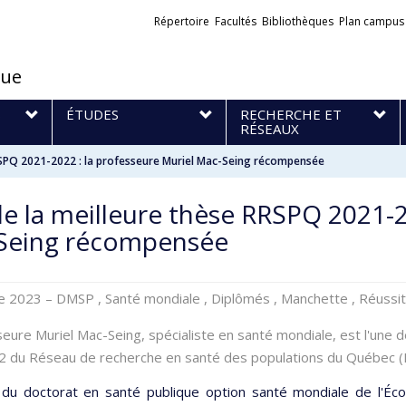
Liens
Répertoire
Facultés
Bibliothèques
Plan campus
externes
que
S
ÉTUDES
RECHERCHE ET
RÉSEAUX
RRSPQ 2021-2022 : la professeure Muriel Mac-Seing récompensée
de la meilleure thèse RRSPQ 2021-2
Seing récompensée
re 2023
– DMSP , Santé mondiale , Diplômés , Manchette , Réussi
eure Muriel Mac-Seing, spécialiste en santé mondiale, est l'une 
 du Réseau de recherche en santé des populations du Québec 
du doctorat en santé publique option santé mondiale de l'Éco