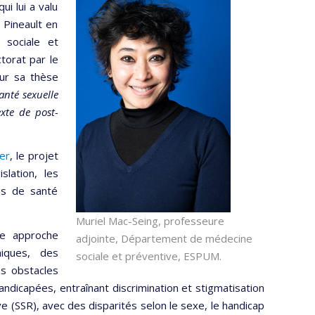
i lui a valu
 Pineault en
sociale et
torat par le
ur sa thèse
santé sexuelle
xte de post-
er
, le projet
slation, les
es de santé
Muriel Mac-Seing, professeure
ne approche
adjointe, Département de médecine
hiques, des
sociale et préventive, ESPUM.
s obstacles
handicapées, entraînant discrimination et stigmatisation
ve (SSR), avec des disparités selon le sexe, le handicap