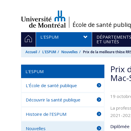
Passer
au
contenu
/
École de santé publi
Navigation
ACCUEIL
L'ESPUM
DÉPARTEMENT
principale
ET UNITÉS
Accueil
L'ESPUM
Nouvelles
Prix de la meilleure thèse 
Prix 
L'ESPUM
Mac-
L'École de santé publique
19 octob
Découvrir la santé publique
La profess
Histoire de l'ESPUM
2021-2022
Diplômée 
Nouvelles