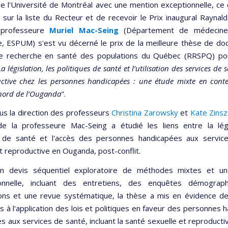
e l'Université de Montréal avec une mention exceptionnelle, ce qu
 sur la liste du Recteur et de recevoir le Prix inaugural Raynald
 professeure
Muriel Mac-Seing
(Département de médecine 
e, ESPUM) s'est vu décerné le prix de la meilleure thèse de doc
e recherche en santé des populations du Québec (RRSPQ) po
La législation, les politiques de santé et l’utilisation des services de 
ctive chez les personnes handicapées : une étude mixte en conte
 nord de l’Ouganda
".
s la direction des professeurs
Christina Zarowsky
et
Kate Zinsz
de la professeure Mac-Seing a étudié les liens entre la légi
s de santé et l'accès des personnes handicapées aux servic
t reproductive en Ouganda, post-conflit.
 un devis séquentiel exploratoire de méthodes mixtes et u
tionnelle, incluant des entretiens, des enquêtes démograp
ons et une revue systématique, la thèse a mis en évidence de
s à l'application des lois et politiques en faveur des personnes 
ès aux services de santé, incluant la santé sexuelle et reproducti