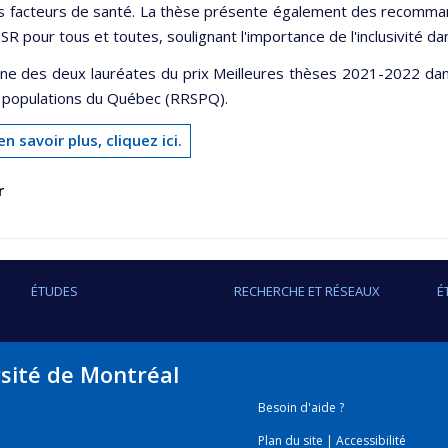
s facteurs de santé. La thèse présente également des recommanda
 SSR pour tous et toutes, soulignant l'importance de l'inclusivité da
l'une des deux lauréates du prix Meilleures thèses 2021-2022 da
 populations du Québec (RRSPQ).
n savoir plus, cliquez ici.
r
ÉTUDES
RECHERCHE ET RÉSEAUX
É
rsité de Montréal
Besoin d'aide ?
Plan du site
|
Accessibilité