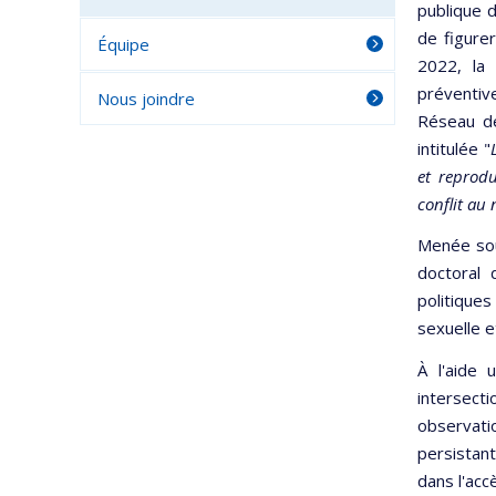
publique d
de figurer
Équipe
2022, la
préventiv
Nous joindre
Réseau d
intitulée "
et reprodu
conflit au
Menée sou
doctoral 
politique
sexuelle e
À l'aide
intersec
observati
persistant
dans l'acc