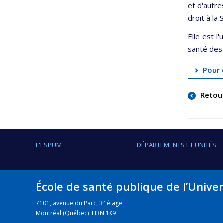
et d'autre
droit à la
Elle est 
santé des
Pour e
Retou
L'ESPUM
DÉPARTEMENTS ET UNITÉS
École de santé publique de l’Unive
e
7101, avenue du Parc, 3
étage
Montréal (Québec) H3N 1X9