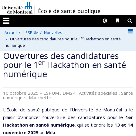
Passer
/
École de santé publique
au
contenu
Langues
Liens 
R
Menu
N
Accueil
L'ESPUM
Nouvelles
er
Ouvertures des candidatures pour le 1
Hackathon en santé
numérique
Ouvertures des candidatures
er
pour le 1
Hackathon en santé
numérique
16 octobre 2025
– ESPUM , DMSP , Activités spéciales , Santé
numérique , Manchette
L’École de santé publique de l’Université de Montréal a le
plaisir d’annoncer l’ouverture des candidatures pour le
1er
Hackathon en santé numérique
, qui se tiendra les
13 et 14
novembre 2025
au
Mila.