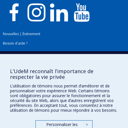
Nouvelles
|
Événement
Besoin d'aide ?
Plan du site
|
Accessibilité
Signaler une erreur
L’UdeM reconnaît l’importance de
respecter la vie privée
Boîte à outils
L’utilisation de témoins nous permet d’améliorer et de
personnaliser votre expérience Web. Certains témoins
Téléchargez les logos de l'ESPUM
sont obligatoires pour assurer le fonctionnement et la
sécurité du site Web, alors que d’autres enregistrent vos
préférences. En acceptant tout, vous consentez à notre
utilisation de témoins pour mieux répondre à vos besoins.
Personnaliser les
>