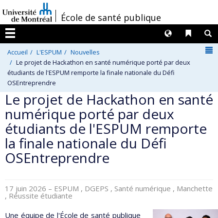
Passer
/
École de santé publique
au
contenu
Langues
Liens 
R
Menu
N
Accueil
L'ESPUM
Nouvelles
Le projet de Hackathon en santé numérique porté par deux
étudiants de l'ESPUM remporte la finale nationale du Défi
OSEntreprendre
Le projet de Hackathon en santé
numérique porté par deux
étudiants de l'ESPUM remporte
la finale nationale du Défi
OSEntreprendre
17 juin 2026
– ESPUM , DGEPS , Santé numérique , Manchette
, Réussite étudiante
Une équipe de l'École de santé publique