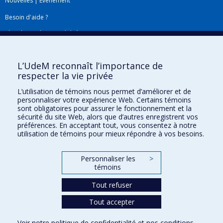
Nouvelles
|
Événement
Besoin d'aide ?
Plan du site
|
Accessibilité
Signaler une erreur
L’UdeM reconnaît l’importance de
respecter la vie privée
Boîte à outils
L’utilisation de témoins nous permet d’améliorer et de
personnaliser votre expérience Web. Certains témoins
Téléchargez les logos de l'ESPUM
sont obligatoires pour assurer le fonctionnement et la
sécurité du site Web, alors que d’autres enregistrent vos
préférences. En acceptant tout, vous consentez à notre
utilisation de témoins pour mieux répondre à vos besoins.
Personnaliser les
>
témoins
Tout refuser
Tout accepter
Confidentialité
Conditions d’utilisation
Voir notre
politique de confidentialité
et nos
conditions