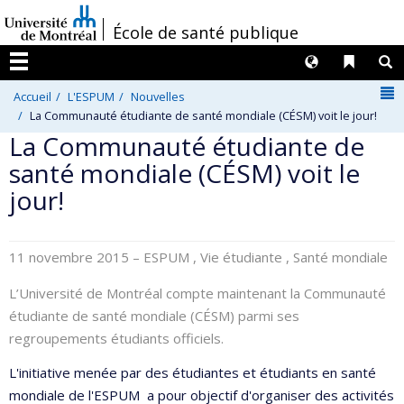
Passer
/
École de santé publique
au
contenu
Langues
Liens 
R
Menu
N
Accueil
L'ESPUM
Nouvelles
La Communauté étudiante de santé mondiale (CÉSM) voit le jour!
La Communauté étudiante de
santé mondiale (CÉSM) voit le
jour!
11 novembre 2015
– ESPUM , Vie étudiante , Santé mondiale
L’Université de Montréal compte maintenant la Communauté
étudiante de santé mondiale (CÉSM) parmi ses
regroupements étudiants officiels.
L'initiative menée par des étudiantes et étudiants en santé
mondiale de l'ESPUM a pour objectif d'organiser des activités