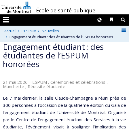
Passer
/
École de santé publique
au
contenu
Langues
Liens 
R
Menu
N
Accueil
L'ESPUM
Nouvelles
Engagement étudiant : des étudiantes de l’ESPUM honorées
Engagement étudiant : des
étudiantes de l’ESPUM
honorées
21 mai 2026
– ESPUM , Cérémonies et célébrations ,
Manchette , Réussite étudiante
Le 7 mai dernier, la salle Claude‑Champagne a réuni près de
300 personnes à l’occasion de la quatrième édition du Gala de
l’engagement étudiant de l’Université de Montréal. Organisé
par le Centre de l’engagement étudiant des Services à la vie
étudiante, l’événement visait à souligner l’implication des