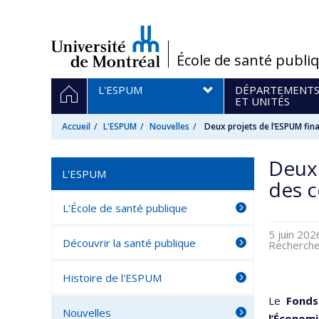
Passer
au
contenu
/
École de santé publi
Navigation
ACCUEIL
L'ESPUM
DÉPARTEMENT
principale
ET UNITÉS
Accueil
L'ESPUM
Nouvelles
Deux projets de l’ESPUM fin
Deux 
L'ESPUM
des c
L'École de santé publique
5 juin 20
Découvrir la santé publique
Recherch
Histoire de l'ESPUM
Le
Fonds
Nouvelles
l’Économ