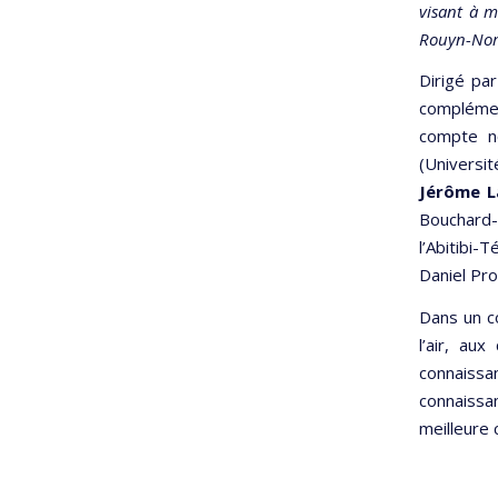
visant à m
Rouyn-No
Dirigé par
complémen
compte no
(Universi
Jérôme L
Bouchard-
l’Abitibi
Daniel Pro
Dans un c
l’air, au
connaissa
connaissa
meilleure