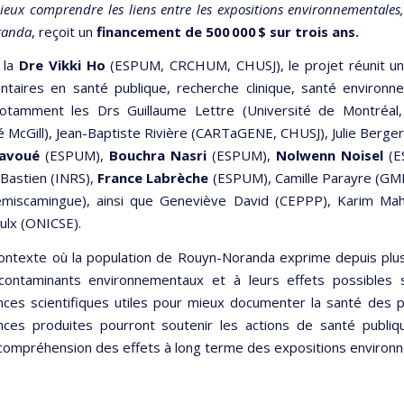
ieux comprendre les liens entre les expositions environnementales,
randa
, reçoit un
financement de 500 000 $ sur trois ans.
 la
Dre Vikki Ho
(ESPUM, CRCHUM, CHUSJ), le projet réunit une
taires en santé publique, recherche clinique, santé environne
tamment les Drs Guillaume Lettre (Université de Montréal, 
té McGill), Jean-Baptiste Rivière (CARTaGENE, CHUSJ), Julie Ber
avoué
(ESPUM),
Bouchra Nasri
(ESPUM),
Nolwenn Noisel
(ES
Bastien (INRS),
France Labrèche
(ESPUM), Camille Parayre (GM
-Témiscamingue), ainsi que Geneviève David (CEPPP), Karim Ma
ulx (ONICSE).
ontexte où la population de Rouyn-Noranda exprime depuis plusi
x contaminants environnementaux et à leurs effets possibles
nces scientifiques utiles pour mieux documenter la santé des po
nces produites pourront soutenir les actions de santé publiqu
 compréhension des effets à long terme des expositions environn