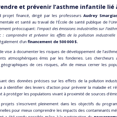
ndre et prévenir l’asthme infantile lié à
 projet financé, dirigé par les professeurs
Audrey Smargias
mentale et santé au travail de l’École de santé publique de l'U
èrement préoccupant :
l’impact des émissions industrielles sur l’asth
 : comprendre et prévenir les effets de la pollution industriel
 également d’un
financement de 500 000 $.
de vise à documenter les risques de développement de l’asthme 
ants atmosphériques émis par les fonderies. Les chercheurs a
s géographiques de ces risques, afin de mieux cerner les popul
ant des données précises sur les effets de la pollution industr
a à identifier des leviers d’action pour prévenir la maladie et r
nt à protéger les populations vivant à proximité de sources d’émis
projets s’inscrivent pleinement dans les objectifs du program
orielles pour mieux comprendre les impacts des contaminants méta
nt a été rendu possible grâce à la participation du
gouvernem