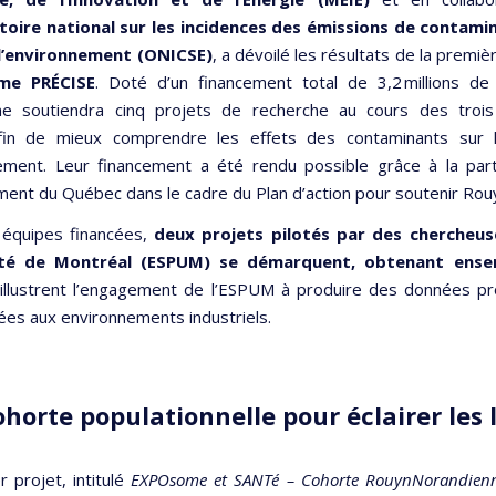
oire national sur les incidences des émissions de contamin
 l’environnement (ONICSE)
, a dévoilé les résultats de la premiè
me PRÉCISE
. Doté d’un financement total de 3,2 millions de 
e soutiendra cinq projets de recherche au cours des trois
fin de mieux comprendre les effets des contaminants sur 
nement. Leur financement a été rendu possible grâce à la part
ent du Québec dans le cadre du Plan d’action pour soutenir Ro
 équipes financées,
deux projets pilotés par des chercheus
sité de Montréal (ESPUM) se démarquent, obtenant ensem
es illustrent l’engagement de l’ESPUM à produire des données 
iées aux environnements industriels.
horte populationnelle pour éclairer les
 projet, intitulé
EXPOsome et SANTé – Cohorte RouynNorandienne