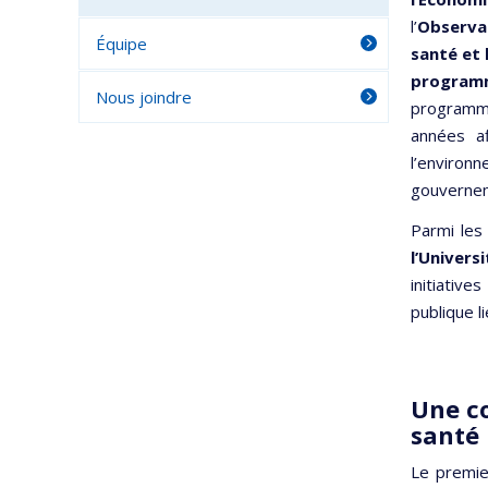
l’
Observat
Équipe
santé et
program
Nous joindre
programm
années a
l’environ
gouvernem
Parmi les
l’Univer
initiativ
publique l
Une co
santé
Le premier