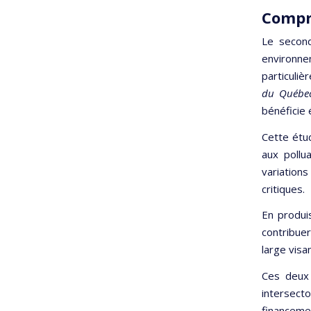
Compre
Le second
environne
particuli
du Québec
bénéficie
Cette étu
aux pollu
variation
critiques.
En produis
contribuer
large visa
Ces deux 
intersect
financeme