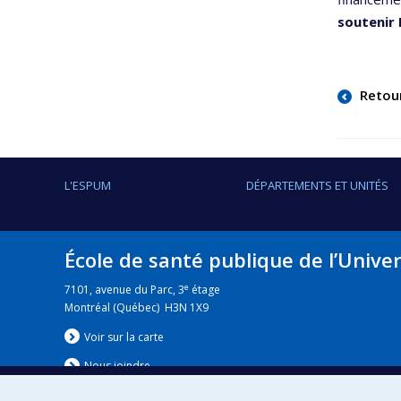
soutenir
Retou
L'ESPUM
DÉPARTEMENTS ET UNITÉS
École de santé publique de l’Unive
e
7101, avenue du Parc, 3
étage
Montréal (Québec) H3N 1X9
Voir sur la carte
Nous jo
i
ndre