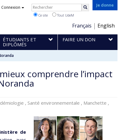
Rechercher
Je donne
Connexion
Rechercher
Ce site
Tout UdeM
Choix
Français
English
de
ÉTUDIANTS ET
FAIRE UN DON
la
DIPLÔMÉS
langue
-Noranda
 mieux comprendre l’impact
-Noranda
idémiologie , Santé environnementale , Manchette ,
inistère de
ration avec