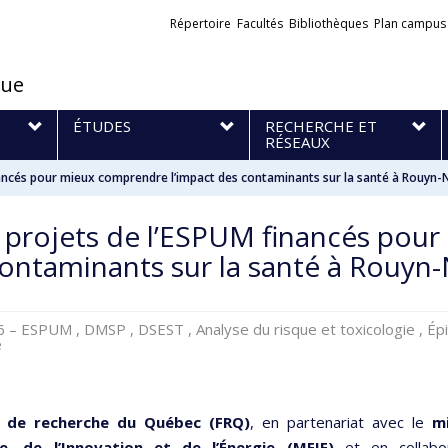
Liens
Répertoire
Facultés
Bibliothèques
Plan campus
externes
que
S
ÉTUDES
RECHERCHE ET
RÉSEAUX
ancés pour mieux comprendre l’impact des contaminants sur la santé à Rouyn
projets de l’ESPUM financés pour
ontaminants sur la santé à Rouyn
26
– ESPUM , DMSP , DSEST , Analyse du risque et toxicologie , Ép
e
 de recherche du Québec (FRQ)
, en partenariat avec le
m
ie, de l’Innovation et de l’Énergie (MEIE)
et en collabo