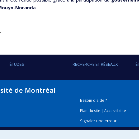
 Rouyn-Noranda
.
r
ÉTUDES
RECHERCHE ET RÉSEAUX
É
rsité de Montréal
Besoin d'aide ?
Plan du site
|
Accessibilité
Signaler une erreur