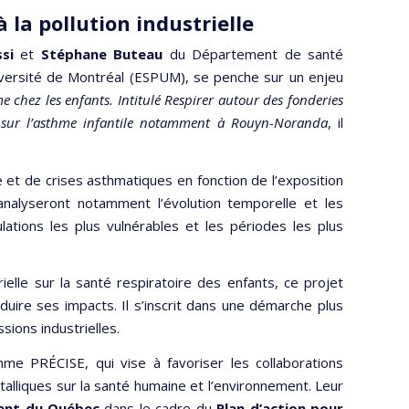
 la pollution industrielle
si
et
Stéphane Buteau
du Département de santé
niversité de Montréal (ESPUM), se penche sur un enjeu
me chez les enfants. Intitulé Respirer autour des fonderies
le sur l’asthme infantile notamment à Rouyn-Noranda
, il
et de crises asthmatiques en fonction de l’exposition
nalyseront notamment l’évolution temporelle et les
ations les plus vulnérables et les périodes les plus
ielle sur la santé respiratoire des enfants, ce projet
éduire ses impacts. Il s’inscrit dans une démarche plus
sions industrielles.
me PRÉCISE, qui vise à favoriser les collaborations
lliques sur la santé humaine et l’environnement. Leur
ent du Québec
dans le cadre du
Plan d’action pour