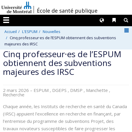
Passer
/
École de santé publique
au
contenu
Langues
Liens 
R
Menu
N
Accueil
L'ESPUM
Nouvelles
Cinq professeur·es de l’ESPUM obtiennent des subventions
majeures des IRSC
Cinq professeur·es de l’ESPUM
obtiennent des subventions
majeures des IRSC
2 mars 2026
– ESPUM , DGEPS , DMSP , Manchette ,
Recherche
Chaque année, les Instituts de recherche en santé du Canada
(IRSC) appuient l’excellence en recherche en finançant, par
l’entremise du programme de subventions Projet, des
travaux novateurs susceptibles de faire progresser les