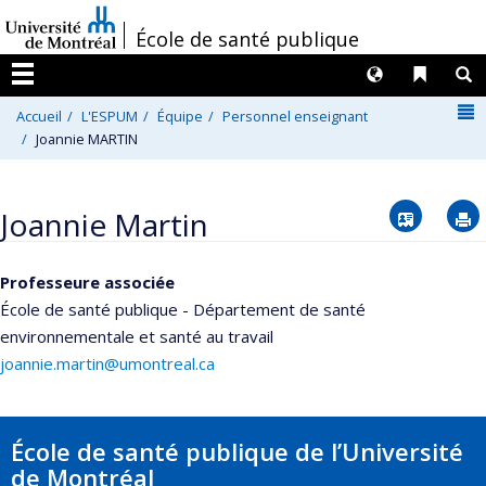
Passer
/
École de santé publique
au
contenu
Langues
Liens 
R
Menu
N
Accueil
L'ESPUM
Équipe
Personnel enseignant
Joannie MARTIN
Vcard
Joannie Martin
Professeure associée
École de santé publique - Département de santé
environnementale et santé au travail
joannie.martin@umontreal.ca
École de santé publique de l’Université
de Montréal