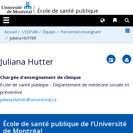
Passer
/
École de santé publique
au
contenu
Langues
Liens 
R
Menu
N
Accueil
L'ESPUM
Équipe
Personnel enseignant
Juliana HUTTER
Vcard
Juliana Hutter
Chargée d'enseignement de clinique
École de santé publique - Département de médecine sociale et
préventive
juliana.hutter@umontreal.ca
École de santé publique de l’Université
de Montréal