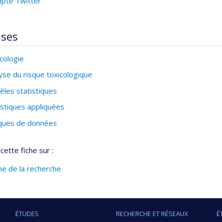
pte Twitter
ises
cologie
yse du risque toxicologique
les statistiques
istiques appliquées
ques de données
cette fiche sur :
ine de la recherche
ÉTUDES
RECHERCHE ET RÉSEAUX
É