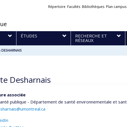
Liens
Répertoire
Facultés
Bibliothèques
Plan campus
externes
que
S
ÉTUDES
RECHERCHE ET
RÉSEAUX
te DESHARNAIS
tte Desharnais
ure associée
santé publique - Département de santé environnementale et santé
desharnais@umontreal.ca
kedIn