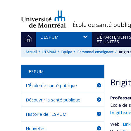
Passer
au
contenu
/
École de santé publi
Navigation
ACCUEIL
L'ESPUM
DÉPARTEMENT
principale
ET UNITÉS
Accueil
L'ESPUM
Équipe
Personnel enseignant
Brigit
L'ESPUM
Brigi
L'École de santé publique
Professe
Découvrir la santé publique
École de 
brigitte.
Histoire de l'ESPUM
Web :
Lin
Nouvelles