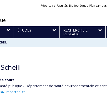
Liens
Répertoire
Facultés
Bibliothèques
Plan campus
externes
que
S
ÉTUDES
RECHERCHE ET
RÉSEAUX
CHEILI
Scheili
de cours
santé publique - Département de santé environnementale et santé
ili@umontreal.ca