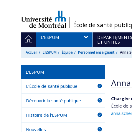
Passer
au
contenu
/
École de santé publi
Navigation
ACCUEIL
L'ESPUM
DÉPARTEMENT
principale
ET UNITÉS
Accueil
L'ESPUM
Équipe
Personnel enseignant
Anna S
L'ESPUM
Anna 
L'École de santé publique
Chargée 
Découvrir la santé publique
École de 
anna.sche
Histoire de l'ESPUM
Nouvelles