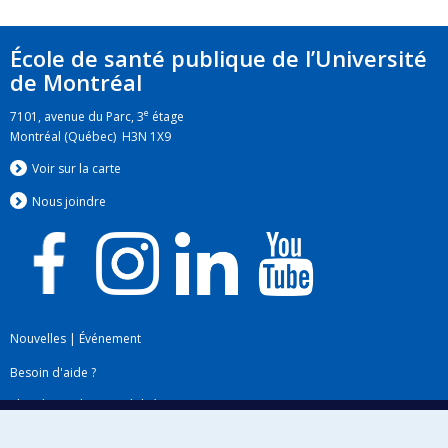
École de santé publique de l’Université
de Montréal
e
7101, avenue du Parc, 3
étage
Montréal (Québec) H3N 1X9
Voir sur la carte
Nous jo
i
ndre
Nouvelles
|
Événement
Besoin d'aide ?
Plan du site
|
Accessibilité
Signaler une erreur