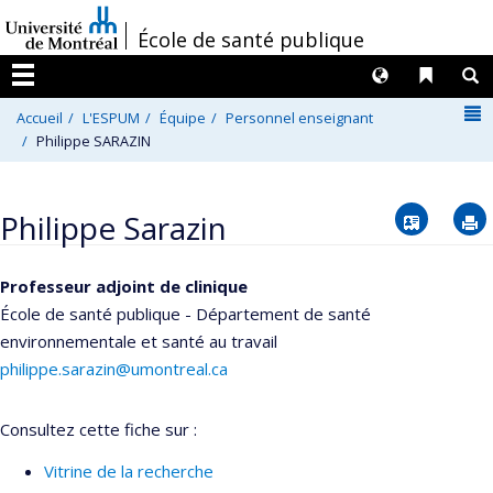
Passer
/
École de santé publique
au
contenu
Langues
Liens 
R
Menu
N
Accueil
L'ESPUM
Équipe
Personnel enseignant
Philippe SARAZIN
Vcard
Philippe Sarazin
Professeur adjoint de clinique
École de santé publique - Département de santé
environnementale et santé au travail
philippe.sarazin@umontreal.ca
Consultez cette fiche sur :
Vitrine de la recherche