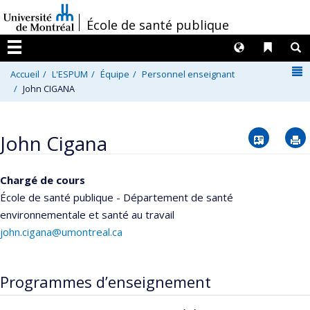
Passer
/
École de santé publique
au
contenu
Langues
Liens 
R
Menu
N
Accueil
L'ESPUM
Équipe
Personnel enseignant
John CIGANA
Vcard
John Cigana
Chargé de cours
École de santé publique - Département de santé
environnementale et santé au travail
john.cigana@umontreal.ca
Programmes d’enseignement