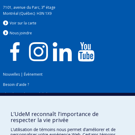
e
7101, avenue du Parc, 3
étage
Montréal (Québec) H3N 1X9
Voir sur la carte
Nous jo
i
ndre
Nouvelles
|
Événement
Besoin d'aide ?
Plan du site
|
Accessibilité
Signaler une erreur
L’UdeM reconnaît l’importance de
respecter la vie privée
Boîte à outils
L’utilisation de témoins nous permet d’améliorer et de
personnaliser votre expérience Web. Certains témoins