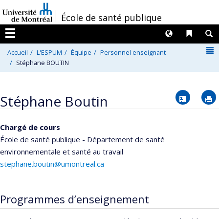
Passer
/
École de santé publique
au
contenu
Langues
Liens 
R
Menu
N
Accueil
L'ESPUM
Équipe
Personnel enseignant
Stéphane BOUTIN
Vcard
Stéphane Boutin
Chargé de cours
École de santé publique - Département de santé
environnementale et santé au travail
stephane.boutin@umontreal.ca
Programmes d’enseignement