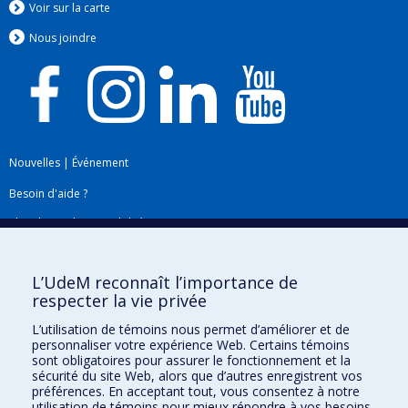
Voir sur la carte
Nous jo
i
ndre
Nouvelles
|
Événement
Besoin d'aide ?
Plan du site
|
Accessibilité
Signaler une erreur
L’UdeM reconnaît l’importance de
respecter la vie privée
Boîte à outils
L’utilisation de témoins nous permet d’améliorer et de
personnaliser votre expérience Web. Certains témoins
Téléchargez les logos de l'ESPUM
sont obligatoires pour assurer le fonctionnement et la
sécurité du site Web, alors que d’autres enregistrent vos
préférences. En acceptant tout, vous consentez à notre
utilisation de témoins pour mieux répondre à vos besoins.