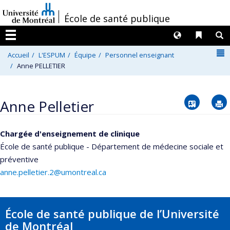
Passer
/
École de santé publique
au
contenu
Langues
Liens 
R
Menu
N
Accueil
L'ESPUM
Équipe
Personnel enseignant
Anne PELLETIER
Vcard
Anne Pelletier
Chargée d'enseignement de clinique
École de santé publique - Département de médecine sociale et
préventive
anne.pelletier.2@umontreal.ca
École de santé publique de l’Université
de Montréal