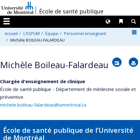
Passer
/
École de santé publique
au
contenu
Langues
Liens 
R
Menu
N
Accueil
L'ESPUM
Équipe
Personnel enseignant
Michèle BOILEAU-FALARDEAU
Vcard
Michèle Boileau-Falardeau
Chargée d'enseignement de clinique
École de santé publique - Département de médecine sociale et
préventive
michele.boileau-falardeau@umontreal.ca
École de santé publique de l’Université
de Montréal