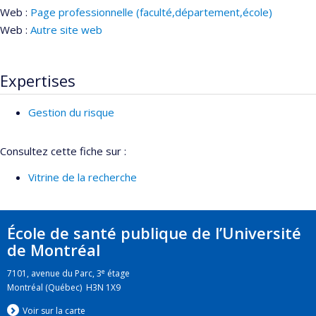
Web :
Page professionnelle (faculté,département,école)
Web :
Autre site web
Expertises
Gestion du risque
Consultez cette fiche sur :
Vitrine de la recherche
École de santé publique de l’Université
de Montréal
e
7101, avenue du Parc, 3
étage
Montréal (Québec) H3N 1X9
Voir sur la carte