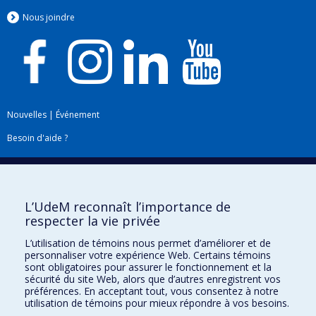
Nous jo
i
ndre
Nouvelles
|
Événement
Besoin d'aide ?
Plan du site
|
Accessibilité
Signaler une erreur
L’UdeM reconnaît l’importance de
respecter la vie privée
Boîte à outils
L’utilisation de témoins nous permet d’améliorer et de
personnaliser votre expérience Web. Certains témoins
Téléchargez les logos de l'ESPUM
sont obligatoires pour assurer le fonctionnement et la
sécurité du site Web, alors que d’autres enregistrent vos
préférences. En acceptant tout, vous consentez à notre
utilisation de témoins pour mieux répondre à vos besoins.