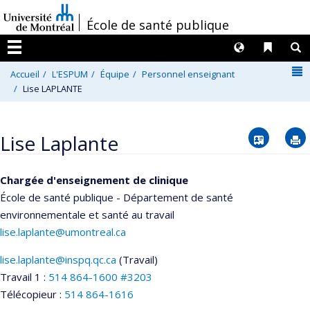
Passer
/
École de santé publique
au
contenu
Langues
Liens 
R
Menu
N
Accueil
L'ESPUM
Équipe
Personnel enseignant
Lise LAPLANTE
Vcard
Lise Laplante
Chargée d'enseignement de clinique
École de santé publique - Département de santé
environnementale et santé au travail
lise.laplante@umontreal.ca
lise.laplante@inspq.qc.ca
(Travail)
Courriels
Travail 1 :
514 864-1600 #3203
Télécopieur :
514 864-1616