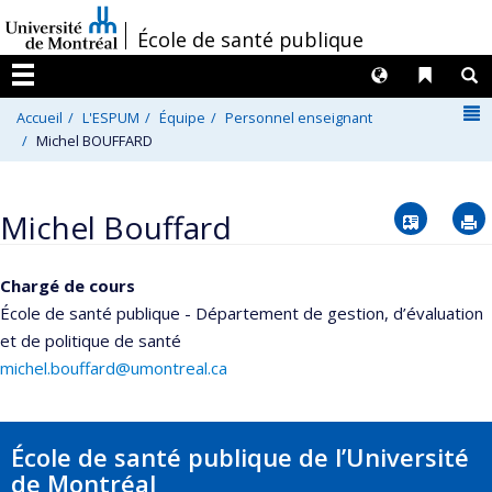
Passer
/
École de santé publique
au
contenu
Langues
Liens 
R
Menu
N
Accueil
L'ESPUM
Équipe
Personnel enseignant
Michel BOUFFARD
Vcard
Michel Bouffard
Chargé de cours
École de santé publique - Département de gestion, d’évaluation
et de politique de santé
michel.bouffard@umontreal.ca
École de santé publique de l’Université
de Montréal