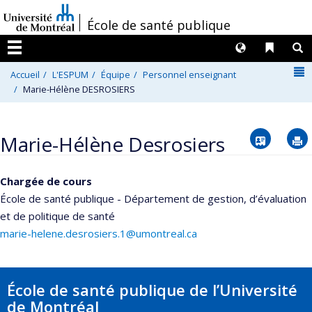
Passer
/
École de santé publique
au
contenu
Langues
Liens 
R
Menu
N
Accueil
L'ESPUM
Équipe
Personnel enseignant
Marie-Hélène DESROSIERS
Vcard
Marie-Hélène Desrosiers
Chargée de cours
École de santé publique - Département de gestion, d’évaluation
et de politique de santé
marie-helene.desrosiers.1@umontreal.ca
École de santé publique de l’Université
de Montréal