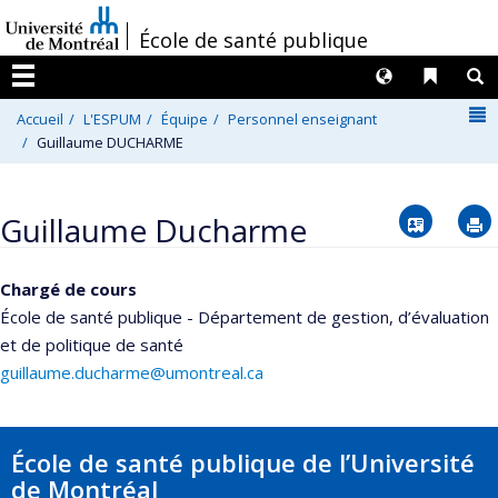
Passer
/
École de santé publique
au
contenu
Langues
Liens 
R
Menu
N
Accueil
L'ESPUM
Équipe
Personnel enseignant
Guillaume DUCHARME
Vcard
Guillaume Ducharme
Chargé de cours
École de santé publique - Département de gestion, d’évaluation
et de politique de santé
guillaume.ducharme@umontreal.ca
École de santé publique de l’Université
de Montréal