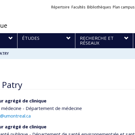
Liens
Répertoire
Facultés
Bibliothèques
Plan campus
externes
que
S
ÉTUDES
RECHERCHE ET
RÉSEAUX
PATRY
 Patry
r agrégé de clinique
e médecine - Département de médecine
ry@umontreal.ca
r agrégé de clinique
santé publique - Département de santé environnementale et santé