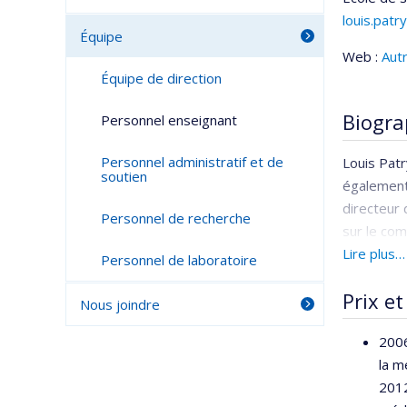
louis.pat
Équipe
Web :
Aut
Équipe de direction
Biogra
Personnel enseignant
Personnel administratif et de
Louis Patr
soutien
également 
directeur 
Personnel de recherche
sur le com
président 
Lire plus…
Personnel de laboratoire
(Source :
C
Prix et
Nous joindre
2006
la m
2012