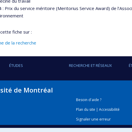
cine du travail
 : Prix du service méritoire (Meritorius Service Award) de l’Asso
vironnement
cette fiche sur :
ine de la recherche
ÉTUDES
RECHERCHE ET RÉSEAUX
É
rsité de Montréal
Besoin d'aide ?
Plan du site
|
Accessibilité
Signaler une erreur