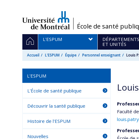
Passer
au
contenu
/
École de santé publi
Navigation
ACCUEIL
L'ESPUM
DÉPARTEMENT
principale
ET UNITÉS
Accueil
L'ESPUM
Équipe
Personnel enseignant
Louis 
L'ESPUM
Louis
L'École de santé publique
Professeu
Découvrir la santé publique
Faculté d
louis.pat
Histoire de l'ESPUM
Professeu
Nouvelles
École de 