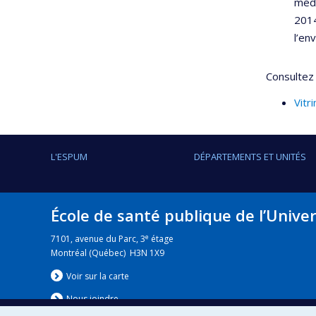
méde
2014
l’en
Consultez 
Vitr
L'ESPUM
DÉPARTEMENTS ET UNITÉS
École de santé publique de l’Unive
e
7101, avenue du Parc, 3
étage
Montréal (Québec) H3N 1X9
Voir sur la carte
Nous jo
i
ndre