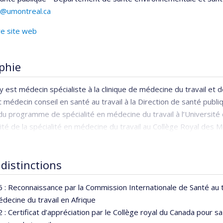
ry@umontreal.ca
re site web
phie
y est médecin spécialiste à la clinique de médecine du travail et
médecin conseil en santé au travail à la Direction de santé publi
du programme de spécialité en médecine du travail à l’Université 
ité de la spécialité en médecine du travail au Collège Royal des 
du comité de la spécialité de 2006 à 2012.
entre Hospitalier de l'Université de Montréal
)
 distinctions
 : Reconnaissance par la Commission Internationale de Santé au 
édecine du travail en Afrique
 : Certificat d’appréciation par le Collège royal du Canada pour sa