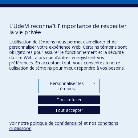
Boîte à outils
L’UdeM reconnaît l’importance de respecter
Téléchargez les logos de l'ESPUM
la vie privée
L’utilisation de témoins nous permet d’améliorer et de
personnaliser votre expérience Web. Certains témoins sont
obligatoires pour assurer le fonctionnement et la sécurité
du site Web, alors que d’autres enregistrent vos
préférences. En acceptant tout, vous consentez à notre
utilisation de témoins pour mieux répondre à vos besoins.
Personnaliser les
>
témoins
Confidentialité
Conditions d’utilisation
Tout refuser
Paramètres des témoins
Université de
Tout accepter
Montréal
Voir notre
politique de confidentialité
et nos
conditions
d’utilisation
.