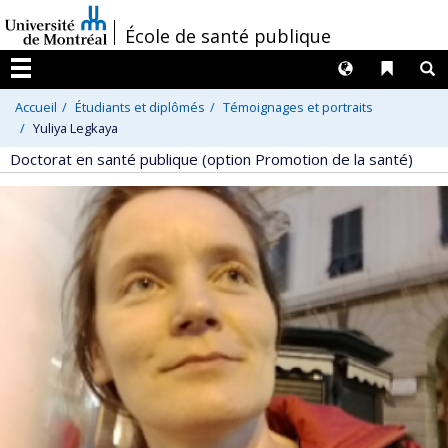
Passer
/
École de santé publique
au
contenu
Langues
Liens 
R
Menu
Accueil
Étudiants et diplômés
Témoignages et portraits
Yuliya Legkaya
Doctorat en santé publique (option Promotion de la santé)