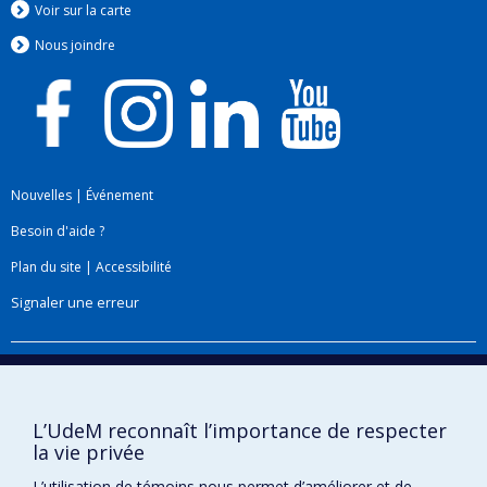
Voir sur la carte
Nous jo
i
ndre
Nouvelles
|
Événement
Besoin d'aide ?
Plan du site
|
Accessibilité
Signaler une erreur
Boîte à outils
Téléchargez les logos de l'ESPUM
L’UdeM reconnaît l’importance de respecter
la vie privée
L’utilisation de témoins nous permet d’améliorer et de