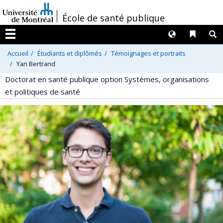
Passer
/
École de santé publique
au
contenu
Langues
Liens 
R
Menu
Accueil
Étudiants et diplômés
Témoignages et portraits
Yan Bertrand
Doctorat en santé publique option Systèmes, organisations
et politiques de santé