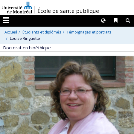
Passer
/
École de santé publique
au
contenu
Langues
Liens 
R
Menu
Accueil
Étudiants et diplômés
Témoignages et portraits
Louise Ringuette
Doctorat en bioéthique