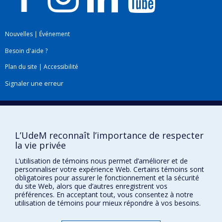
Nouvelles
|
Événement
Besoin d'aide ?
Plan du site
|
Accessibilité
Signaler une erreur
Boîte à outils
L’UdeM reconnaît l’importance de respecter
Téléchargez les logos de l'ESPUM
la vie privée
L’utilisation de témoins nous permet d’améliorer et de
personnaliser votre expérience Web. Certains témoins sont
obligatoires pour assurer le fonctionnement et la sécurité
du site Web, alors que d’autres enregistrent vos
préférences. En acceptant tout, vous consentez à notre
utilisation de témoins pour mieux répondre à vos besoins.