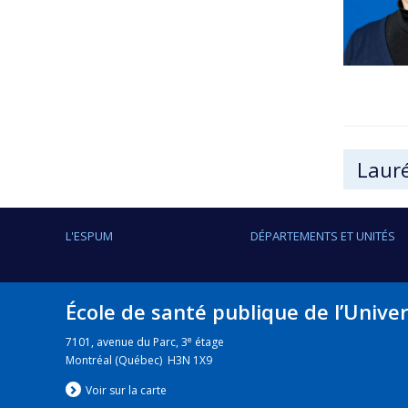
Lauré
L'ESPUM
DÉPARTEMENTS ET UNITÉS
École de santé publique de l’Unive
e
7101, avenue du Parc, 3
étage
Montréal (Québec) H3N 1X9
Voir sur la carte