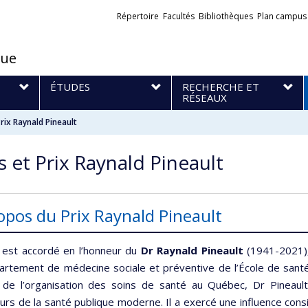
Liens
Répertoire
Facultés
Bibliothèques
Plan campus
externes
que
S
ÉTUDES
RECHERCHE ET
RÉSEAUX
rix Raynald Pineault
 et Prix Raynald Pineault
opos du Prix Raynald Pineault
x est accordé en l’honneur du
Dr Raynald Pineault
(1941-2021),
artement de médecine sociale et préventive de l’École de santé
 de l’organisation des soins de santé au Québec, Dr Pineault
urs de la santé publique moderne. Il a exercé une influence cons