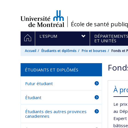
Passer
au
contenu
/
École de santé publi
Navigation
ACCUEIL
L'ESPUM
DÉPARTEMENT
principale
ET UNITÉS
Accueil
Étudiants et diplômés
Prix et bourses
Fonds et P
Fonds
ÉTUDIANTS ET DIPLÔMÉS
Futur étudiant
À pr
Étudiant
Le pri
au Dép
Étudiants des autres provinces
canadiennes
Expert
bâtisse