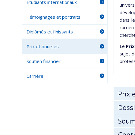
Étudiants internationaux
univers
dévelo
Témoignages et portraits
dans l
carriè
Diplômés et finissants
cherche
Le
Pri
Prix et bourses
sujet d
Soutien financier
profess
Carrière
Prix 
Dossi
Soumi
Contr