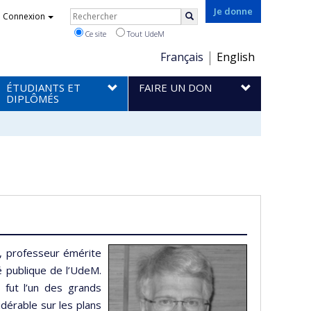
Rechercher
Je donne
Connexion
Rechercher
Ce site
Tout UdeM
Choix
Français
English
de
ÉTUDIANTS ET
FAIRE UN DON
la
DIPLÔMÉS
langue
 professeur émérite
 publique de l’UdeM.
 fut l’un des grands
idérable sur les plans