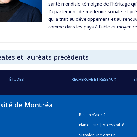
santé mondiale témoigne de l’héritage qu’a
Département de médecine sociale et pré
qui a trait au développement et au renou
comme dans les pays à faible et moyen r
ates et lauréats précédents
ÉTUDES
RECHERCHE ET RÉSEAUX
É
rsité de Montréal
Besoin d'aide ?
Plan du site
|
Accessibilité
Signaler une erreur