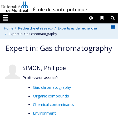
Passer
/
École de santé publique
au
contenu
Langues
Liens 
R
Menu
N
Home
Recherche et réseaux
Expertises de recherche
Expert in: Gas chromatography
Expert in: Gas chromatography
SIMON, Philippe
Professeur associé
Gas chromatography
Organic compounds
Chemical contaminants
Environment