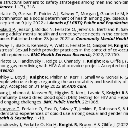
e structural barriers to safety strategies among men and non-bina
iences
: 11(7), 318.
rlatte O, Gareau P, Poirier A.J., Salway T, Morgan J, Gaudette M,
scrimination as a social determinant of health among gay, bisex
cepted on 9 July 2022 at
Annals of LGBTQ Public and Population
oulaud P
, Jesson J, Bolduc N, Ferlatte O, Jenkins E, Bertrand K, S
ung adults’ mental health and unmet service needs in the conte
ance. Published online 28 June 2022 at
Community Mental Health
lway T, Black S, Kennedy A, Watt S, Ferlatte O, Gaspar M,
Knight
stress”: Sexual health provider practices in the context of co-occ
alth epidemics.
BMC Health Services Research,
2022; 22:750.
rlatte O, Handlovsky I, Ridge D, Chanady T,
Knight R
& Oliffe J. 
ong gay men living with HIV: A photovoice project. Accepted on
esearch
.
hlby L, Boyd J,
Knight R
, Philbin M, Kerr T, Small W & McNeil R. 
ople who use drugs regarding the acceptability and feasibility of
tudy. Accepted on 31 May 2022 at
AIDS Care
.
ung J, Ablona A, Klassen BJ, Higgins R, Kim J, Lavoie S,
Knight R
&
mmunity-based dried blood spot (DBS) testing for HIV and Hepatitis
d ongoing challenges.
BMC Public Health
. 22:1085.
oodyear T
, Ferlatte O, Fast D, Salway T, Jenkins E, Robinson S, &
derstand experiences of opioid use among sexual and gender mi
alth & Sexuality
. 1-18.
ndlovsky I, Ferlatte O, Kia H,
Knight R
, Broom A & Oliffe J. (202