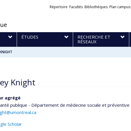
Liens
Répertoire
Facultés
Bibliothèques
Plan campus
externes
que
S
ÉTUDES
RECHERCHE ET
RÉSEAUX
 KNIGHT
ey Knight
ur agrégé
santé publique - Département de médecine sociale et préventive
ight@umontreal.ca
gle Scholar