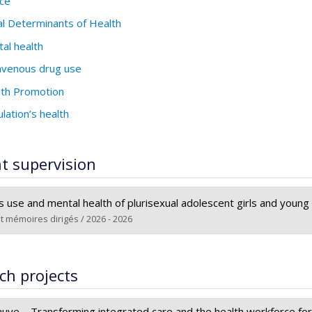
ce
al Determinants of Health
al health
avenous drug use
th Promotion
lation’s health
t supervision
s use and mental health of plurisexual adolescent girls and young
t mémoires dirigés / 2026 - 2026
te :
Mangle, Sarah
Master's
ch projects
M. Sc.
rs le document dans Papyrus
Mauve – Transforming integrated care and the health workforce f