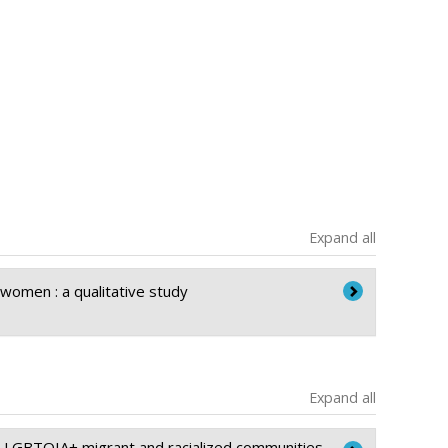
Expand all
 women : a qualitative study
Expand all
or LGBTQIA+ migrant and racialized communities