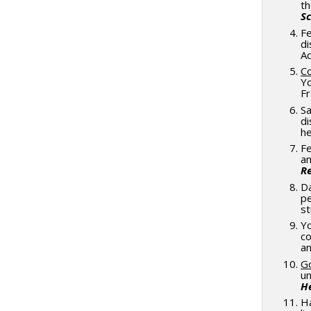
th
Sc
Fe
di
Ac
C
Yo
Fr
Sa
di
he
Fe
am
R
Da
pe
s
Yo
co
an
G
un
He
Ha