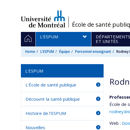
Passer
au
contenu
/
École de santé publi
Navigation
HOME
L'ESPUM
DÉPARTEMENT
principale
ET UNITÉS
Home
L'ESPUM
Équipe
Personnel enseignant
Rodney
L'ESPUM
Rodn
L'École de santé publique
Professe
Découvrir la santé publique
École de 
rodney.kn
Histoire de l'ESPUM
Web :
Goo
Nouvelles