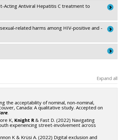
-Acting Antiviral Hepatitis C treatment to
d sexual-related harms among HIV-positive and -
Expand all
ing the acceptability of nominal, non-nominal,
ouver, Canada: A qualitative study. Accepted on
Care
.
more K,
Knight R
& Fast D. (2022) Navigating
youth experiencing street-involvement across
annon K & Krüsi A. (2022) Digital exclusion and