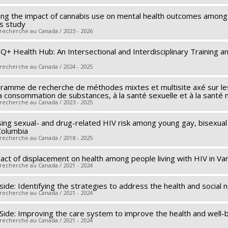
 sources:
IRSC/Instituts de recherche en santé du Canada
ying the impact of cannabis use on mental health outcomes among
searcher :
Rodney Knight
rograms:
PVXXXXXX-Subvention catalyseur
s study
archers :
Olivier Ferlatte
,
Karine Bertrand
,
Danya Fast
,
Joanna 
 recherche au Canada / 2023 - 2026
nkins
,
Marie Jauffret-Roustide
,
Skye Barbic
,
Devon Greyson
,
Na
+ Health Hub: An Intersectional and Interdisciplinary Training a
searcher :
Rodney Knight
 sources:
IRSC/Instituts de recherche en santé du Canada
archers :
Rodney Knight
rograms:
 recherche au Canada / 2024 - 2025
PVXXXXXX-(PJT) Subvention Projet
 sources:
IRSC/Instituts de recherche en santé du Canada
ramme de recherche de méthodes mixtes et multisite axé sur les
searcher :
Daniel Grace
rograms:
PVXXXXXX-(PJT) Subvention Projet
 la consommation de substances, à la santé sexuelle et à la santé
archers :
Rodney Knight
 recherche au Canada / 2023 - 2025
 sources:
IRSC/Instituts de recherche en santé du Canada
ing sexual- and drug-related HIV risk among young gay, bisexua
searcher :
Rodney Knight
rograms:
PVXXXXXX-Subvention de formation
Columbia
 sources:
FRQS/Fonds de recherche du Québec - Santé (FRSQ)
 recherche au Canada / 2018 - 2025
rograms:
PVXXXXXX-Bourse de chercheur-boursier : Junior 2
act of displacement on health among people living with HIV in V
searcher :
Rodney Knight
 recherche au Canada / 2021 - 2024
 sources:
IRSC/Instituts de recherche en santé du Canada
rograms:
PVXXXXXX-Subvention d'équipe
side: Identifying the strategies to address the health and social
searcher :
Rodney Knight
 recherche au Canada / 2021 - 2024
 Side: Improving the care system to improve the health and well-
searcher :
Rodney Knight
,
Danya Fast
 recherche au Canada / 2021 - 2024
 sources:
IRSC/Instituts de recherche en santé du Canada