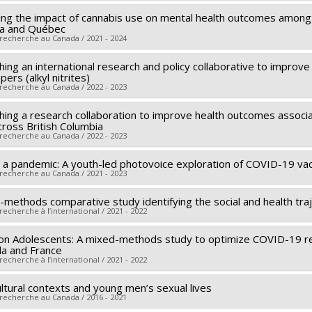
rograms:
PVXXXXXX-(PJT) Subvention Projet
ying the impact of cannabis use on mental health outcomes among 
searcher :
Rodney Knight
,
Danya Fast
a and Québec
 recherche au Canada / 2021 - 2024
shing an international research and policy collaborative to impro
searcher :
Rodney Knight
,
Olivier Ferlatte
ers (alkyl nitrites)
 sources:
IRSC/Instituts de recherche en santé du Canada
 recherche au Canada / 2022 - 2023
rograms:
PVXXXXXX-(PJT) Subvention Projet
shing a research collaboration to improve health outcomes ass
searcher :
Rodney Knight
cross British Columbia
 sources:
IRSC/Instituts de recherche en santé du Canada
 recherche au Canada / 2022 - 2023
rograms:
PVXXXXXX-Subventions pour réunion, planification et di
n a pandemic: A youth-led photovoice exploration of COVID-19 va
 sources:
IRSC/Instituts de recherche en santé du Canada
 recherche au Canada / 2021 - 2023
rograms:
PVXXXXXX-Subventions pour réunion, planification et di
-methods comparative study identifying the social and health traj
searcher :
Rodney Knight
recherche à l’international / 2021 - 2022
 sources:
IRSC/Instituts de recherche en santé du Canada
rograms:
PVXXXXXX-Subvention de fonctionnement (COVID-19)
n Adolescents: A mixed-methods study to optimize COVID-19 re
searcher :
Rodney Knight
da and France
 sources:
ANR/Agence nationale de la recherche
recherche à l’international / 2021 - 2022
rograms:
ultural contexts and young men’s sexual lives
 sources:
IRSC/Instituts de recherche en santé du Canada
 recherche au Canada / 2016 - 2021
rograms:
PVXXXXXX-Subvention de fonctionnement (COVID-19)