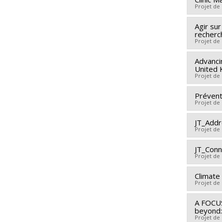
Projet de
Agir sur
Lead re
recherc
Co-rese
Projet de
Caron
,
Advanci
Lead re
Rossio 
United
Funding
Bentay
Projet de
Grant p
Funding
Préventi
Lead re
Grant p
Projet de
Co-rese
Funding
JT_Addr
Lead re
Projet de
Grant p
Co-rese
Maxime 
JT_Conn
Lead re
Projet de
Funding
Co-rese
Grant p
Funding
Climate
Funding
Projet de
Grant p
Grant p
A FOCUS
Lead re
beyond:
Co-rese
Projet de