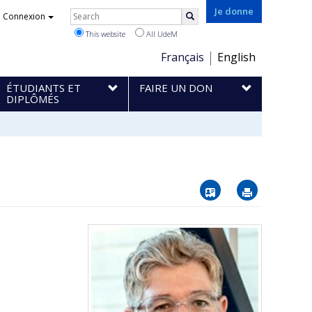
Rechercher
Je donne
Connexion
Search
This website
All UdeM
Choix
Français
English
de
ÉTUDIANTS ET
FAIRE UN DON
la
DIPLÔMÉS
langue
Vcard
Imprimer