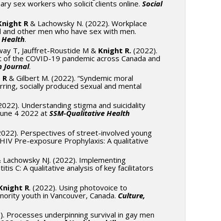
ry sex workers who solicit clients online.
Social
Knight R
& Lachowsky N. (2022). Workplace
ual and other men who have sex with men.
 Health
.
alway T, Jauffret-Roustide M &
Knight R.
(2022).
xt of the COVID-19 pandemic across Canada and
 Journal
.
 R
& Gilbert M. (2022). “Syndemic moral
urring, socially produced sexual and mental
(2022). Understanding stigma and suicidality
 June 4 2022 at
SSM-Qualitative Health
(2022). Perspectives of street-involved young
 HIV Pre-exposure Prophylaxis: A qualitative
 Lachowsky NJ. (2022). Implementing
 C: A qualitative analysis of key facilitators
Knight R
. (2022). Using photovoice to
nority youth in Vancouver, Canada.
Culture,
2). Processes underpinning survival in gay men