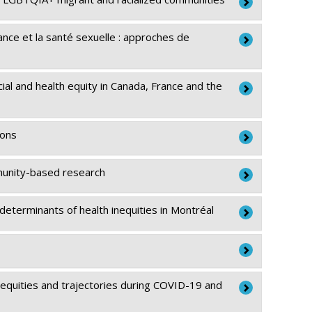
ance et la santé sexuelle : approches de
 Pullen Sansfaçon
,
Amélie Blanchet Garneau
,
Roxane
-Paul Juster
,
Olivier Ferlatte
,
Rodney Knight
,
ial and health equity in Canada, France and the
ulie-Christine Cotton
,
Alicia Boatswain-Kyte
,
Naïma
o
,
Yann Zoldan
ions
Canada
mmunity-based research
ane Grenier
,
Sebastien Savard
,
Michel Perreault
,
polite
eterminants of health inequities in Montréal
Canada
e Harper
at
equities and trajectories during COVID-19 and
e-Julien Coulaud