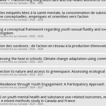
 recherche au Canada / 2024 - 2029
 les inéquités liées à la santé mentale, la consommation de subst
searcher :
Edward Ou Jin Lee
he conceptuelles, empiriques et orientées vers l'action
archers :
Maria-Pilar Ramírez García
,
Sue-Ann MacDonald
,
Annie
 recherche au Canada / 2026 - 2028
André-Anne Parent
,
Sophie Hamisultane
,
Ahmed Hamila
,
Robert
ng a conceptual framework regarding youth sexual fluidity and soc
searcher :
Rodney Knight
Motta Ochoa
,
Joanne Otis
,
Jorge Florès-Aranda
,
Daniel Grace
,
J
 Kingdom
 sources:
FRQS/Fonds de recherche du Québec - Santé (FRSQ)
eb
 recherche au Canada / 2025 - 2028
,
Alex Abramovich
,
Roya Haghiri-Vijeh
,
zack marshall
,
fritz pin
rograms:
PVXXXXXX-Bourse de chercheur-boursier : Senior
 sources:
IRSC/Instituts de recherche en santé du Canada
on des surdoses : de l'action en réseau à la production d'innovat
searcher :
Rodney Knight
rograms:
PVXXXXXX-Subvention d'équipe
 recherche au Canada / 2024 - 2028
archers :
Travis Salway
,
Pierre-Julien Coulaud
 sources:
CRSH/Conseil de recherches en sciences humaines du 
essing the heat in schools: Climate change adaptation using co
searcher :
André-Anne Parent
 recherche au Canada / 2025 - 2027
rograms:
PV153480-Subventions de développement Savoir
archers :
Louise Potvin
,
Angèle Bilodeau
,
Rodney Knight
,
Stéph
Blanchette
,
Lara Maillet
,
Guillaume Tremblay
,
Shelley-Rose Hyp
ection to nature and access to greenspace: Assessing ecological d
searcher :
Kate Zinszer
 recherche au Canada / 2025 - 2027
 sources:
CRSH/Conseil de recherches en sciences humaines du 
archers :
Danielle Labbé
,
Isabelle Doré
,
Rodney Knight
,
Sherile
rograms:
PVX99097-Subvention de développement de partenari
 sources:
IRSC/Instituts de recherche en santé du Canada
 Resilience through Youth Engagement: A Participatory Approach
 sources:
IRSC/Instituts de recherche en santé du Canada
 recherche au Canada / 2024 - 2027
rograms:
PVXXXXXX-Subvention catalyseur
rograms:
PVXXXXXX-Subvention catalyseur
 on youth mental health and substance use-related outcomes, in
searcher :
Kate Zinszer
 A mixed-methods study in Canada and France
archers :
Danielle Labbé
,
Rodney Knight
,
Sherilee Harper
,
Pierr
 recherche au Canada / 2023 - 2026