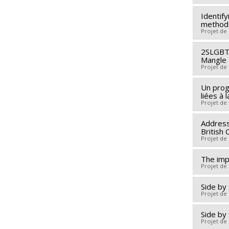
Funding
Identif
Lead re
Grant p
method
Co-rese
Projet de
Emily Je
2SLGBTQ
Lead re
Funding
Mangle
Co-rese
Grant p
Projet de
Funding
Un prog
Lead re
Grant p
liées à
Co-rese
Projet de
Funding
Address
Lead re
Grant p
British 
Funding
Projet de
Grant p
The imp
Lead re
Projet de
Funding
Grant p
Side by 
Lead re
Projet de
Side by
Lead re
Projet de
Funding