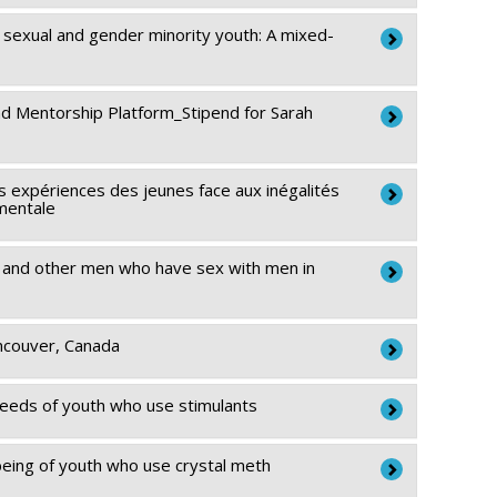
 sexual and gender minority youth: A mixed-
Henderson
,
Travis Salway
,
Maxime Blanchette
,
tasha Parent
,
Pierre-Julien Coulaud
nd Mentorship Platform_Stipend for Sarah
 expériences des jeunes face aux inégalités
 mentale
l and other men who have sex with men in
ancouver, Canada
 needs of youth who use stimulants
being of youth who use crystal meth