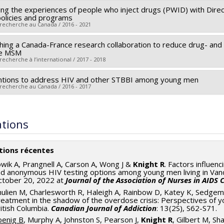
ying the experiences of people who inject drugs (PWID) with Direct
searcher :
Rodney Knight
policies and programs
 sources:
IRSC/Instituts de recherche en santé du Canada
 recherche au Canada / 2016 - 2021
rograms:
PVXXXXXX-(PJT) Subvention Projet
shing a Canada-France research collaboration to reduce drug- an
searcher :
Rodney Knight
ve MSM
 sources:
IRSC/Instituts de recherche en santé du Canada
recherche à l’international / 2017 - 2018
rograms:
PVXXXXXX-(PJT) Subvention Projet
ntions to address HIV and other STBBI among young men
searcher :
Rodney Knight
 recherche au Canada / 2016 - 2017
 sources:
IRSC/Instituts de recherche en santé du Canada
rograms:
searcher :
Rodney Knight
,
Jean-Anne Shoveller
 sources:
IRSC/Instituts de recherche en santé du Canada
ations
rograms:
PV138772-Subvention de fonctionnement: VIH/SIDA
tions récentes
wik A, Prangnell A, Carson A, Wong J &
Knight R
. Factors influenc
d anonymous HIV testing options among young men living in Vanc
ctober 20, 2022 at
Journal of the Association of Nurses in AIDS 
ulien M, Charlesworth R, Haleigh A, Rainbow D, Katey K, Sedge
eatment in the shadow of the overdose crisis: Perspectives of 
itish Columbia.
Canadian Journal of Addiction
: 13(2S), S62-S71.
oenig B
, Murphy A, Johnston S, Pearson J,
Knight R
, Gilbert M, Sh