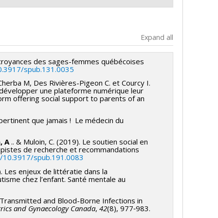
Expand all
et croyances des sages-femmes québécoises
10.3917/spub.131.0035
Cherba M, Des Rivières-Pigeon C. et Courcy I.
 développer une plateforme numérique leur
orm offering social support to parents of an
 pertinent que jamais ! Le médecin du
, A
.. & Muloin, C. (2019). Le soutien social en
e, pistes de recherche et recommandations
rg/10.3917/spub.191.0083
. Les enjeux de littératie dans la
tisme chez l’enfant. Santé mentale au
y Transmitted and Blood-Borne Infections in
etrics and Gynaecology Canada
,
42
(8), 977‑983.