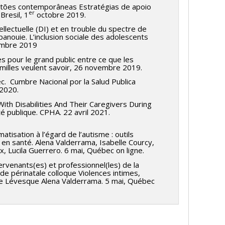
stões contemporâneas Estratégias de apoio
er
Bresil, 1
octobre 2019.
ellectuelle (DI) et en trouble du spectre de
nouie. L’inclusion sociale des adolescents
ovembre 2019
 pour le grand public entre ce que les
amilles veulent savoir, 26 novembre 2019.
. Cumbre Nacional por la Salud Publica
 2020.
h Disabilities And Their Caregivers During
 publique. CPHA. 22 avril 2021.
tisation à l’égard de l’autisme : outils
 en santé. Alena Valderrama, Isabelle Courcy,
, Lucila Guerrero. 6 mai, Québec on ligne.
venants(es) et professionnel(les) de la
de périnatale colloque Violences intimes,
lvie Lévesque Alena Valderrama. 5 mai, Québec