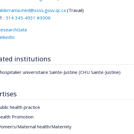
valderrama.med@ssss.gouv.qc.ca
(Travail)
riels
1 :
514 345-4931 #3006
ResearchGate
inkedIn
iated institutions
hospitalier universitaire Sainte-Justine (CHU Sainte-Justine)
rtises
ublic health practice
ealth Promotion
omen’s/Maternal health/Maternity