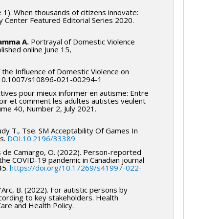
ne 1). When thousands of citizens innovate:
y Center Featured Editorial Series 2020.
amma A.
Portrayal of Domestic Violence
lished online June 15,
f the Influence of Domestic Violence on
g/10.1007/s10896-021-00294-1
ctives pour mieux informer en autisme: Entre
voir et comment les adultes autistes veulent
lume 40, Number 2, July 2021.
audy T., Tse. SM Acceptability Of Games In
es.
DOI.10.2196/33389
us de Camargo, O. (2022). Person-reported
ng the COVID-19 pandemic in Canadian journal
45.
https://doi.org/10.17269/s41997-022-
’Arc, B. (2022). For autistic persons by
ccording to key stakeholders. Health
Care and Health Policy.