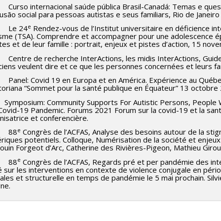
 Curso internacional saúde pública Brasil-Canadá: Temas e que
lusão social para pessoas autistas e seus familiars, Rio de Janeiro 
e
9 Le 24
Rendez-vous de l’Institut universitaire en déficience int
tisme (TSA). Comprendre et accompagner pour une adolescence épa
tes et de leur famille : portrait, enjeux et pistes d’action, 15 n
Centre de recherche InterActions, les midis InterActions, Guides
ciens veulent dire et ce que les personnes concernées et leurs f
 Panel: Covid 19 en Europa et en América. Expérience au Québec
toriana “Sommet pour la santé publique en Équateur” 13 octobre
 Symposium: Community Supports For Autistic Persons, People Wit
Covid-19 Pandemic. Forums 2021 Forum sur la covid-19 et la santé
isatrice et conferencière.
e
1 88
Congrès de l’ACFAS, Analyse des besoins autour de la stigma
iques potentiels. Colloque, Numérisation de la société et enjeux
uin Forgeot d’Arc, Catherine des Rivières-Pigeon, Mathieu Giroux
e
1 88
Congrès de l’ACFAS, Regards pré et per pandémie des inter
 sur les interventions en contexte de violence conjugale en pério
iales et structurelle en temps de pandémie le 5 mai prochain. Si
gne.