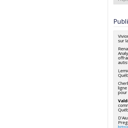
Gran
Lead
Fund
Publ
Gran
Vivi
sur l
Rena
Anal
offra
autis
Lemi
Québ
Cherb
lign
pour 
Vald
commu
Québ
D’Aiu
Preg
http