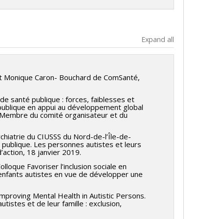
Expand all
 et Monique Caron- Bouchard de ComSanté,
 santé publique : forces, faiblesses et
té publique en appui au développement global
8. Membre du comité organisateur et du
iatrie du CIUSSS du Nord-de-l’Île-de-
 publique. Les personnes autistes et leurs
’action, 18 janvier 2019.
loque Favoriser l’inclusion sociale en
enfants autistes en vue de développer une
roving Mental Health in Autistic Persons.
stes et de leur famille : exclusion,