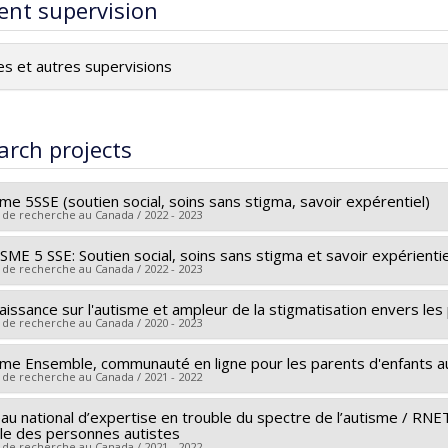
ent supervision
es et autres supervisions
arch projects
me 5SSE (soutien social, soins sans stigma, savoir expérentiel)
 de recherche au Canada / 2022 - 2023
ME 5 SSE: Soutien social, soins sans stigma et savoir expérientie
 researcher :
Baudouin Forgeot d'Arc
,
Alena Valderrama
 de recherche au Canada / 2022 - 2023
aissance sur l'autisme et ampleur de la stigmatisation envers le
 researcher :
Alena Valderrama
 de recherche au Canada / 2020 - 2023
ing sources:
Santé Canada
t programs:
sme Ensemble, communauté en ligne pour les parents d'enfants au
ing sources:
OPHQ/Office des personnes handicapées du Québe
 de recherche au Canada / 2021 - 2022
t programs:
u national d’expertise en trouble du spectre de l’autisme / RNETSA
 researcher :
Alena Valderrama
ale des personnes autistes
ing sources:
Fondation les petits trésors
 de recherche au Canada / 2021 - 2022