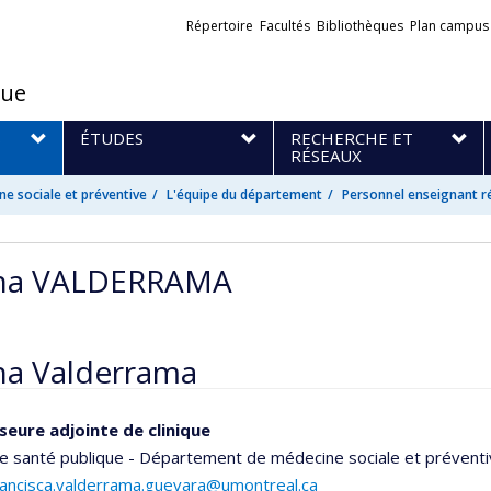
Liens
Répertoire
Facultés
Bibliothèques
Plan campus
externes
que
S
ÉTUDES
RECHERCHE ET
RÉSEAUX
e sociale et préventive
L'équipe du département
Personnel enseignant r
na VALDERRAMA
na Valderrama
seure adjointe de clinique
e santé publique - Département de médecine sociale et prévent
rancisca.valderrama.guevara@umontreal.ca