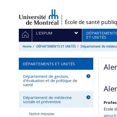
Passer
au
contenu
/
École de santé publi
Navigation
HOME
L'ESPUM
DÉPARTEMENT
principale
ET UNITÉS
Home
DÉPARTEMENTS ET UNITÉS
Département de médecin
DÉPARTEMENTS ET UNITÉS
Ale
Département de gestion,
d'évaluation et de politique de
santé
Ale
Département de médecine
sociale et préventive
Profes
École d
Notre mission
alena.f