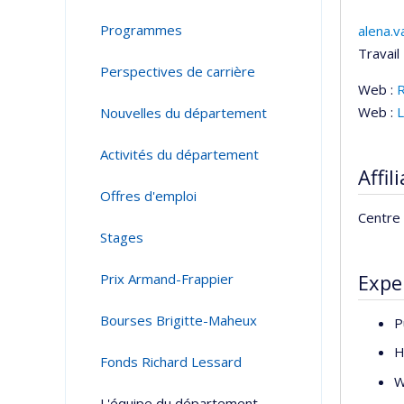
Programmes
alena.
Cour
Travail 
Perspectives de carrière
Web :
Web :
L
Nouvelles du département
Activités du département
Affil
Offres d'emploi
Centre 
Stages
Expe
Prix Armand-Frappier
Bourses Brigitte-Maheux
P
H
Fonds Richard Lessard
W
L'équipe du département