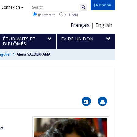
Rechercher
Je donne
Connexion
Search
This website
All UdeM
Choix
Français
English
de
ÉTUDIANTS ET
FAIRE UN DON
la
DIPLÔMÉS
langue
égulier
Alena VALDERRAMA
Vcard
Imprimer
ive