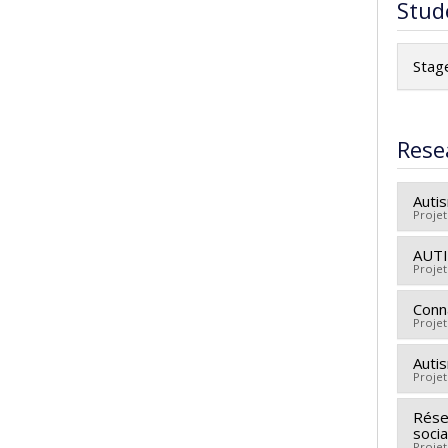
Stud
Stag
Rese
Autis
Projet
AUTIS
Lead
Projet
Conn
Lead
Projet
Fund
Gran
Auti
Fund
Projet
Gran
Résea
Lead
soci
Fund
Projet