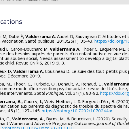
t programs:
 researcher :
Alena Valderrama
ing sources:
MSSS/Ministère de la Santé et des Services sociaux
ications
t programs:
on M, Dubé È,
Valderrama A
, Audet D, Sauvageau C. Attitudes 
a vaccination. Santé publique, 2013;25(1) :35‑43.
https://doi.org/
ud L, Caron-Bouchard M,
Valderrama A
, Thoer C, Laquerre ME, 
yse des besoins auprès de parents d’un enfant autiste en vue de
nt un soutien social, Needs assessment to develop a digital platf
tic child. Revue CNRIS, 2019 ;9, 3.
eux D,
Valderrama
A,
Cousineau D. Le suivi des tout-petits plus
ec. Décembre 2019.
a, M., Thoër, C., Turbide, O., Denault, V., Renaud, L.,
Valderrama
e comme mode d’intervention psychosociale : revue de littératur
les intervenants.
Santé Publique
, vol. 31(1), 83-92.
https://doi.o
errama, A.,
Courcy, I., Weis-Heitner, L. & Forgeot d’Arc, B. (2020)
nication aux parents du diagnostic de trouble du spectre de l’au
ec, 45 (1), 127–145.
https://doi.org/10.7202/1070244ar
to, C.,
Valderrama, A.,
Byrns, M., & Boucoiran, I. (2020). Sexuall
nant Women and Adverse Pregnancy Outcomes.
Journal of Obst
s://doi.org/10.1016/j.jogc.2020.01.023