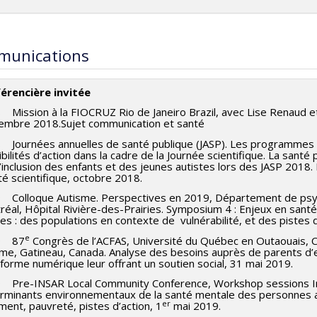
unications
érencière invitée
 Mission à la FIOCRUZ Rio de Janeiro Brazil, avec Lise Renaud
embre 2018.Sujet communication et santé
 Journées annuelles de santé publique (JASP). Les programmes de
bilités d’action dans la cadre de la Journée scientifique. La san
l’inclusion des enfants et des jeunes autistes lors des JASP 201
é scientifique, octobre 2018.
 Colloque Autisme. Perspectives en 2019, Département de psych
éal, Hôpital Rivière-des-Prairies. Symposium 4 : Enjeux en santé
les : des populations en contexte de vulnérabilité, et des pistes d
e
9 87
Congrès de l’ACFAS, Université du Québec en Outaouais, Col
sme, Gatineau, Canada. Analyse des besoins auprès de parents d’
forme numérique leur offrant un soutien social, 31 mai 2019.
 Pre-INSAR Local Community Conference, Workshop sessions Imp
rminants environnementaux de la santé mentale des personnes auti
er
ment, pauvreté, pistes d’action, 1
mai 2019.