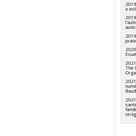
2019
e inc
201
l’au
autis
2019 
prati
2020
Ecua
2021
The 
Organ
202
numér
Baudo
202
santé
famil
on li