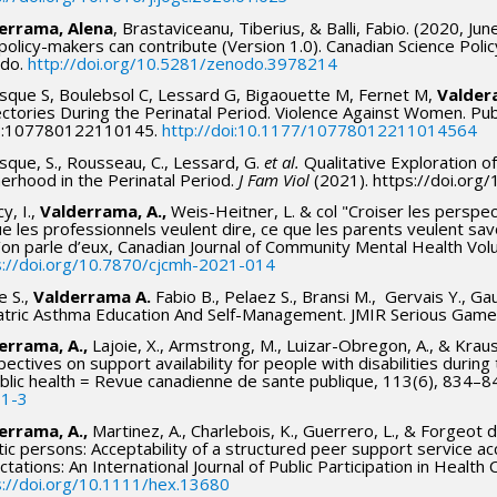
errama, Alena
, Brastaviceanu, Tiberius, & Balli, Fabio. (2020, Ju
olicy-makers can contribute (Version 1.0). Canadian Science Polic
do.
http://doi.org/10.5281/zenodo.3978214
sque S, Boulebsol C, Lessard G, Bigaouette M, Fernet M,
Valder
ctories During the Perinatal Period. Violence Against Women. Pub
:107780122110145.
http://doi:10.1177/10778012211014564
que, S., Rousseau, C., Lessard, G.
et al.
Qualitative Exploration o
erhood in the Perinatal Period.
J Fam Viol
(2021). https://doi.or
y, I.,
Valderrama, A.,
Weis-Heitner, L. & col "Croiser les perspe
e les professionnels veulent dire, ce que les parents veulent sa
l’on parle d’eux, Canadian Journal of Community Mental Health Vo
s://doi.org/10.7870/cjcmh-2021-014
e S.,
Valderrama A.
Fabio B., Pelaez S., Bransi M., Gervais Y., G
atric Asthma Education And Self-Management. JMIR Serious Gam
errama, A.,
Lajoie, X., Armstrong, M., Luizar-Obregon, A., & Kra
ectives on support availability for people with disabilities duri
ublic health = Revue canadienne de sante publique, 113(6), 834–8
1-3
errama, A.,
Martinez, A., Charlebois, K., Guerrero, L., & Forgeot d
tic persons: Acceptability of a structured peer support service a
tations: An International Journal of Public Participation in Health 
s://doi.org/10.1111/hex.13680