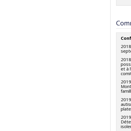
Comm
Conf
2018
sept
2018
possi
et à 
comit
2019
Montr
famil
201
auti
plate
2019
Déte
isole