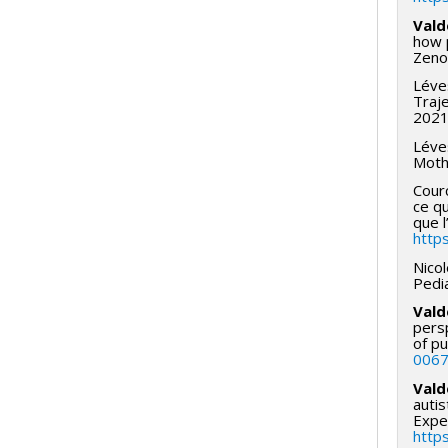
Vald
how p
Zeno
Léve
Traje
2021
Léves
Moth
Courc
ce qu
que 
http
Nicol
Pedi
Vald
persp
of p
0067
Vald
autis
Expec
http