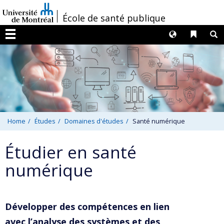
Passer
/
École de santé publique
au
contenu
Langues
Liens 
R
Menu
Home
Études
Domaines d'études
Santé numérique
Étudier en santé
numérique
Développer des compétences en lien
avec
l’analyse des systèmes et des