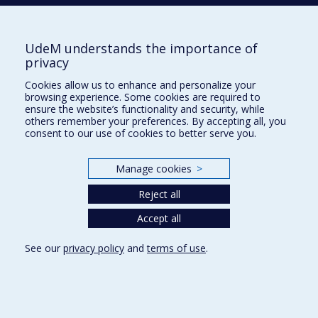
Plan du site
|
Accessibilité
Signaler une erreur
UdeM understands the importance of
privacy
Boîte à outils
Cookies allow us to enhance and personalize your
browsing experience. Some cookies are required to
Téléchargez les logos de l'ESPUM
ensure the website’s functionality and security, while
others remember your preferences. By accepting all, you
consent to our use of cookies to better serve you.
Manage cookies
>
Reject all
Accept all
Privacy
See our
privacy policy
and
terms of use
.
Terms of use
Cookie Settings
Université de
Montréal