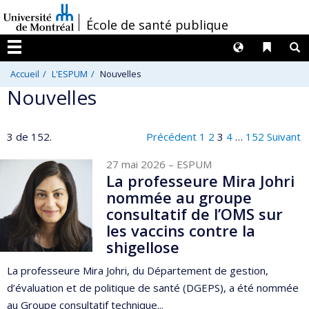
Passer
/
École de santé publique
au
contenu
Langues
Liens 
R
Menu
Accueil
L'ESPUM
Nouvelles
Nouvelles
3 de 152.
Précédent
1
2
3
4
…
152
Suivant
27 mai 2026
– ESPUM
La professeure Mira Johri
nommée au groupe
consultatif de l’OMS sur
les vaccins contre la
shigellose
La professeure Mira Johri, du Département de gestion,
d’évaluation et de politique de santé (DGEPS), a été nommée
au Groupe consultatif technique...