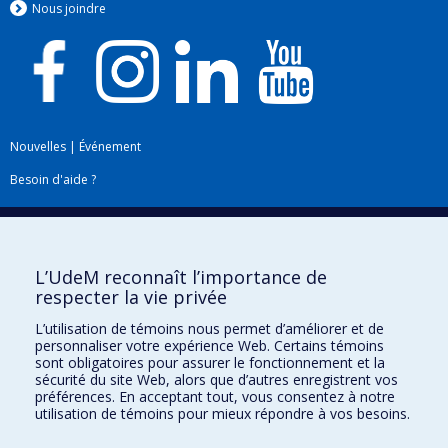
Nous jo
i
ndre
Nouvelles
|
Événement
Besoin d'aide ?
Plan du site
|
Accessibilité
Signaler une erreur
L’UdeM reconnaît l’importance de
respecter la vie privée
Boîte à outils
L’utilisation de témoins nous permet d’améliorer et de
personnaliser votre expérience Web. Certains témoins
Téléchargez les logos de l'ESPUM
sont obligatoires pour assurer le fonctionnement et la
sécurité du site Web, alors que d’autres enregistrent vos
préférences. En acceptant tout, vous consentez à notre
utilisation de témoins pour mieux répondre à vos besoins.