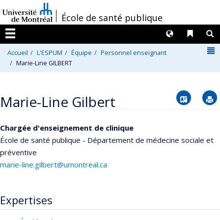
Passer
/
École de santé publique
au
contenu
Langues
Liens 
R
Menu
N
Accueil
L'ESPUM
Équipe
Personnel enseignant
Marie-Line GILBERT
Vcard
Marie-Line Gilbert
Chargée d'enseignement de clinique
École de santé publique - Département de médecine sociale et
préventive
marie-line.gilbert@umontreal.ca
Expertises