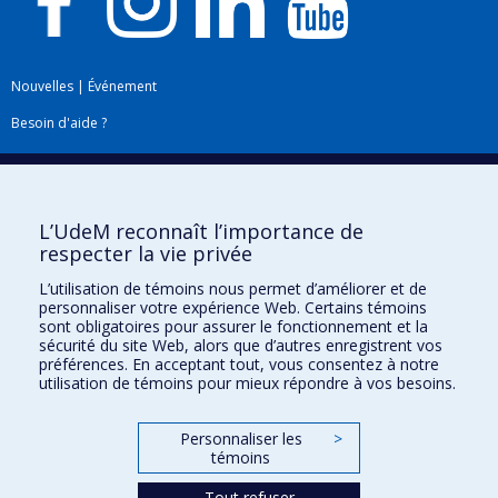
Nouvelles
|
Événement
Besoin d'aide ?
Plan du site
|
Accessibilité
Signaler une erreur
L’UdeM reconnaît l’importance de
respecter la vie privée
Boîte à outils
L’utilisation de témoins nous permet d’améliorer et de
personnaliser votre expérience Web. Certains témoins
Téléchargez les logos de l'ESPUM
sont obligatoires pour assurer le fonctionnement et la
sécurité du site Web, alors que d’autres enregistrent vos
préférences. En acceptant tout, vous consentez à notre
utilisation de témoins pour mieux répondre à vos besoins.
Personnaliser les
>
témoins
Tout refuser