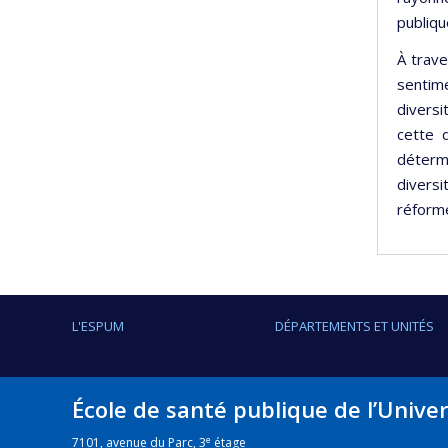
publiqu
À trave
sentim
diversi
cette 
détermi
diversi
réforme
L'ESPUM
DÉPARTEMENTS ET UNITÉS
École de santé publique de l’Unive
e
7101, avenue du Parc, 3
étage