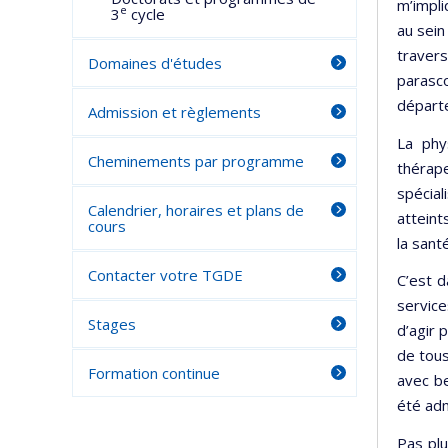
m’impl
e
3
cycle
au sein
traver
Domaines d'études
parasco
départe
Admission et règlements
La phy
Cheminements par programme
thérape
spécial
Calendrier, horaires et plans de
atteint
cours
la sant
Contacter votre TGDE
C’est 
service
Stages
d’agir 
de tous
Formation continue
avec be
été adm
Pas plu