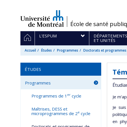
Passer
au
contenu
/
École de santé publi
Navigation
ACCUEIL
L'ESPUM
DÉPARTEMENT
principale
ET UNITÉS
Accueil
Études
Programmes
Doctorats et programmes 
ÉTUDES
Tém
Programmes
Étudia
er
Programmes de 1
cycle
Je m’ap
Je sui
Maîtrises, DESS et
e
microprogrammes de 2
cycle
politiq
en phy
Doctorats et programmes de