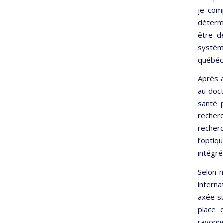
je comp
détermi
être d
système
québéc
Après a
au doct
santé 
recher
recherc
l’optiq
intégré
Selon 
interna
axée su
place 
rayonne