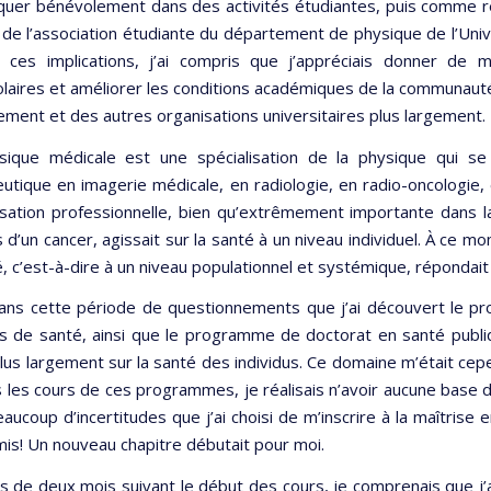
iquer bénévolement dans des activités étudiantes, puis comme r
 de l’association étudiante du département de physique de l’Univ
s ces implications, j’ai compris que j’appréciais donner de
laires et améliorer les conditions académiques de la communauté
ment et des autres organisations universitaires plus largement.
sique médicale est une spécialisation de la physique qui se
utique en imagerie médicale, en radiologie, en radio-oncologie,
isation professionnelle, bien qu’extrêmement importante dans la 
s d’un cancer, agissait sur la santé à un niveau individuel. À ce mo
é, c’est-à-dire à un niveau populationnel et systémique, répondait
dans cette période de questionnements que j’ai découvert le p
s de santé, ainsi que le programme de doctorat en santé publi
plus largement sur la santé des individus. Ce domaine m’était cep
 les cours de ces programmes, je réalisais n’avoir aucune base 
aucoup d’incertitudes que j’ai choisi de m’inscrire à la maîtrise
is! Un nouveau chapitre débutait pour moi.
s de deux mois suivant le début des cours, je comprenais que j’av