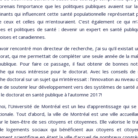
renais l’importance que les politiques publiques avaient sur la
nants qui influencent cette santé populationnelle représentait 
e ceux et celles qui m’entouraient. C’est également ce qui 
s et politiques de santé : devenir un expert en santé publiqu
oises et canadiennes.
voir rencontré mon directeur de recherche, j’ai su qu’il existait
orat, qui me permettait de compléter une seule année de la maît
publique. Pour faire ce passage, il faut obtenir de bonnes n
che qui nous intéresse pour le doctorat. Avec les conseils de
he doctoral sur un sujet qui m’intéressait : l’innovation au niveau
ue de soutenir leur développement vers des systèmes de santé 
 le doctorat en santé publique à l’automne 2017!
moi, l’Université de Montréal est un lieu d’apprentissage qui
tionale. Tout d’abord, la ville de Montréal est une ville accueill
r le bien-être de ses citoyens et citoyennes. Elle valorise le t
de logements sociaux qui bénéficient aux citoyens et citoyen
ment scientifique en étant la ville d’accueil de nombreux congrè