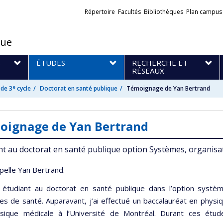
Liens
Répertoire
Facultés
Bibliothèques
Plan campus
externes
que
S
ÉTUDES
RECHERCHE ET
RÉSEAUX
e
de 3
cycle
Doctorat en santé publique
Témoignage de Yan Bertrand
oignage de Yan Bertrand
nt au doctorat en santé publique option Systèmes, organisat
pelle Yan Bertrand.
s étudiant au doctorat en santé publique dans l’option systèm
ues de santé. Auparavant, j’ai effectué un baccalauréat en physi
sique médicale à l’Université de Montréal. Durant ces étud