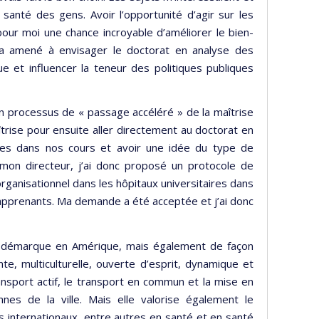
 santé des gens. Avoir l’opportunité d’agir sur les
pour moi une chance incroyable d’améliorer le bien-
m’a amené à envisager le doctorat en analyse des
e et influencer la teneur des politiques publiques
 un processus de « passage accéléré » de la maîtrise
rise pour ensuite aller directement au doctorat en
otes dans nos cours et avoir une idée du type de
 mon directeur, j’ai donc proposé un protocole de
 organisationnel dans les hôpitaux universitaires dans
apprenants. Ma demande a été acceptée et j’ai donc
 se démarque en Amérique, mais également de façon
ante, multiculturelle, ouverte d’esprit, dynamique et
ransport actif, le transport en commun et la mise en
nes de la ville. Mais elle valorise également le
s internationaux, entre autres en santé et en santé