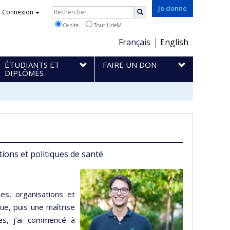
Rechercher
Je donne
Connexion
Rechercher
Ce site
Tout UdeM
Choix
Français
English
de
ÉTUDIANTS ET
FAIRE UN DON
la
DIPLÔMÉS
langue
ions et politiques de santé
es, organisations et
que, puis une maîtrise
es, j’ai commencé à