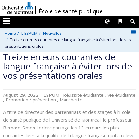
Passer
/
École de santé publique
au
contenu
Langues
Liens 
R
Menu
N
Home
L'ESPUM
Nouvelles
Treize erreurs courantes de langue française à éviter lors de vos
présentations orales
Treize erreurs courantes de
langue française à éviter lors de
vos présentations orales
August 29, 2022
– ESPUM , Réussite étudiante , Vie étudiante
, Promotion / prévention , Manchette
À titre de directeur des partenariats et des stages à l’École
de santé publique de l’Université de Montréal, le professeur
Bernard-Simon Leclerc partage les 13 erreurs les plus
courantes liées à la qualité de la langue française qu'il a relevé