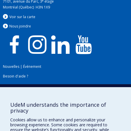
e
7101, avenue du Parc, 3
étage
Montréal (Québec) H3N 1X9
Voir sur la carte
Nous jo
i
ndre
Nouvelles
|
Événement
Besoin d'aide ?
Plan du site
|
Accessibilité
Signaler une erreur
UdeM understands the importance of
privacy
Boîte à outils
Cookies allow us to enhance and personalize your
browsing experience. Some cookies are required to
Téléchargez les logos de l'ESPUM
ensure the website’s functionality and security, while