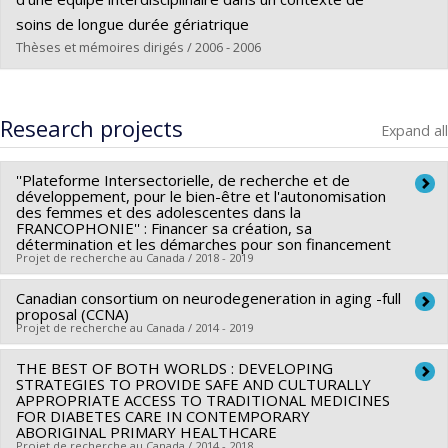
Grade :
Ph. D.
soins de longue durée gériatrique
Lien vers le document dans Papyrus
Thèses et mémoires dirigés / 2006 - 2006
Graduate :
Camiré, France
Cycle :
Master's
Research projects
Expand all
Grade :
M. Sc.
Lien vers le document dans Papyrus
''Plateforme Intersectorielle, de recherche et de
développement, pour le bien-être et l'autonomisation
des femmes et des adolescentes dans la
FRANCOPHONIE'' : Financer sa création, sa
détermination et les démarches pour son financement
Projet de recherche au Canada / 2018 - 2019
Canadian consortium on neurodegeneration in aging -full
Lead researcher :
Marie Hatem
proposal (CCNA)
Co-researchers :
Violaine Lemay
,
Lise Lamothe
Projet de recherche au Canada / 2014 - 2019
Funding sources:
CRSH/Conseil de recherches en sciences
THE BEST OF BOTH WORLDS : DEVELOPING
Lead researcher :
Howard Chertkow
humaines du Canada
STRATEGIES TO PROVIDE SAFE AND CULTURALLY
Co-researchers :
Guylaine Ferland
,
Jean-Pierre Gagné
,
Grant programs:
APPROPRIATE ACCESS TO TRADITIONAL MEDICINES
PVXXXXXX-FGR – Subvention de recherche
FOR DIABETES CARE IN CONTEMPORARY
Pierrette Gaudreau
,
Hélène Kergoat
,
Sylvie Belleville
,
institutionnelle
ABORIGINAL PRIMARY HEALTHCARE
Julien Doyon
,
Marie-Jeanne Kergoat
,
Bryna Shatenstein
,
Projet de recherche au Canada / 2014 - 2018