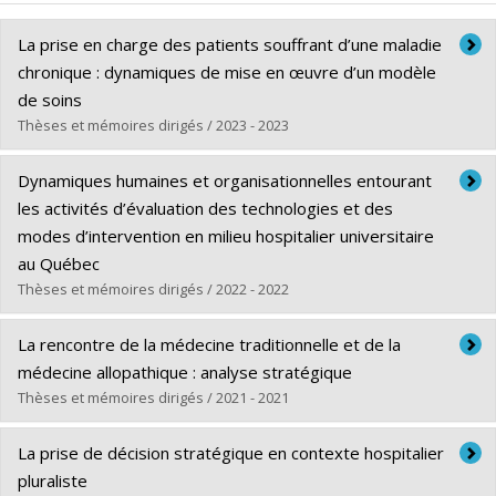
La prise en charge des patients souffrant d’une maladie
chronique : dynamiques de mise en œuvre d’un modèle
de soins
Thèses et mémoires dirigés / 2023 - 2023
Graduate :
Derraji, Monsef
Dynamiques humaines et organisationnelles entourant
Cycle :
Doctoral
les activités d’évaluation des technologies et des
Grade :
Ph. D.
modes d’intervention en milieu hospitalier universitaire
Lien vers le document dans Papyrus
au Québec
Thèses et mémoires dirigés / 2022 - 2022
Graduate :
Tony, Michèle
La rencontre de la médecine traditionnelle et de la
Cycle :
Doctoral
médecine allopathique : analyse stratégique
Grade :
Ph. D.
Thèses et mémoires dirigés / 2021 - 2021
Lien vers le document dans Papyrus
Graduate :
Sit, Vanessa
La prise de décision stratégique en contexte hospitalier
Cycle :
Doctoral
pluraliste