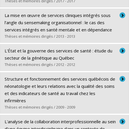
Grade :
Ph. D.
Thèses et mémoires dirigés / 2017 - 2017
Lien vers le document dans Papyrus
Graduate :
Bourricand-Valois, Marie-Françoise
La mise en œuvre de services cliniques intégrés sous
Cycle :
Master's
l’angle du sensemaking organisationnel : le cas des
Grade :
M. Sc.
services intégrés en santé mentale et en dépendance
Lien vers le document dans Papyrus
Thèses et mémoires dirigés / 2013 - 2013
Graduate :
Sylvain, Chantal
L'État et la gouverne des services de santé : étude du
Cycle :
Doctoral
secteur de la génétique au Québec
Grade :
Ph. D.
Thèses et mémoires dirigés / 2012 - 2012
Lien vers le document dans Papyrus
Graduate :
Paquette, Marie-Andrée
Structure et fonctionnement des services québécois de
Cycle :
Doctoral
néonatologie et leurs relations avec la qualité des soins
Grade :
Ph. D.
et des indicateurs de santé au travail chez les
Lien vers le document dans Papyrus
infirmières
Thèses et mémoires dirigés / 2009 - 2009
Graduate :
Rochefort, Christian
L'analyse de la collaboration interprofessionnelle au sein
Cycle :
Doctoral
d'une équipe interdisciplinaire dans un contexte de