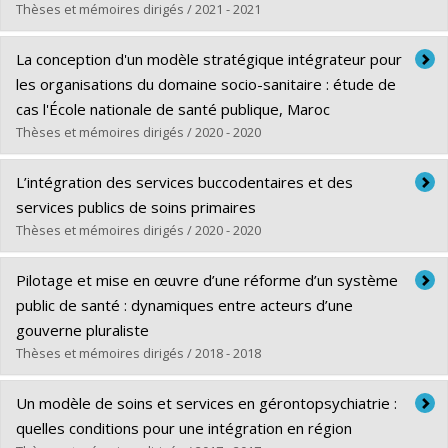
Grade :
Ph. D.
Thèses et mémoires dirigés / 2021 - 2021
Lien vers le document dans Papyrus
Graduate :
El Khoury, Caline
La conception d'un modèle stratégique intégrateur pour
Cycle :
Doctoral
les organisations du domaine socio-sanitaire : étude de
Grade :
Ph. D.
cas l'École nationale de santé publique, Maroc
Lien vers le document dans Papyrus
Thèses et mémoires dirigés / 2020 - 2020
Graduate :
Iraqi, Hassan
L’intégration des services buccodentaires et des
Cycle :
Master's
services publics de soins primaires
Grade :
M. Sc.
Thèses et mémoires dirigés / 2020 - 2020
Lien vers le document dans Papyrus
Graduate :
Teodorescu, Hermina
Pilotage et mise en œuvre d’une réforme d’un système
Cycle :
Doctoral
public de santé : dynamiques entre acteurs d’une
Grade :
Ph. D.
gouverne pluraliste
Lien vers le document dans Papyrus
Thèses et mémoires dirigés / 2018 - 2018
Graduate :
Collin, Stéphanie
Un modèle de soins et services en gérontopsychiatrie :
Cycle :
Doctoral
quelles conditions pour une intégration en région