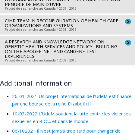
Co-researchers :
Lise Lamothe
,
Luce Beauregard
,
Patrick
PENURIE DE MAIN D'UVRE
émergente: maladies rares
Projet de recherche au Canada / 2009 - 2015
Dube
,
André Giroux
,
Kathleen Bentein
,
Frédéric Gilbert
,
Odette Bolduc
,
Daniele Francoeur
,
Alex Battaglini
,
Daniel
CIHR TEAM IN RECONFIGURATION OF HEALTH CARE
Lead researcher :
Carl Ardy Dubois
Corbeil
ORGANIZATIONS AND SYSTEMS
,
Jean-Luc Bedard
,
Jean-Philippe Ferland
Co-researchers :
Lise Lamothe
,
Luce Beauregard
,
Patrick
Projet de recherche au Canada / 2008 - 2015
Funding sources:
IRSC/Instituts de recherche en santé du
Dube
,
André Giroux
,
Kathleen Bentein
,
Frédéric Gilbert
,
Canada
A RESEARCH AND KNOWLEDGE NETWORK ON
Lead researcher :
Jean-Louis Denis
Odette Bolduc
,
Daniele Francoeur
,
Alex Battaglini
,
Daniel
GENETIC HEALTH SERVICES AND POLICY : BUILDING
Grant programs:
PVX88932-(PASS) Partenariats pour
Co-researchers :
André-Pierre Contandriopoulos
,
Pascale
Corbeil
ON THE APOGEE-NET AND CANGENE TEST
,
Jean-Luc Bedard
,
Jean-Philippe Ferland
l'amélioration des services de santé
EXPERIENCES
Lehoux
,
François Champagne
,
Lambert Farand
,
Claude
Funding sources:
Alliance du personnel professionnel et
Projet de recherche au Canada / 2008 - 2015
Sicotte
,
Damien Contandriopoulos
,
Renaldo Battista
,
technique de la santé et des services sociaux
Marie-Pascale Pomey
,
Carl Ardy Dubois
,
Lise Lamothe
,
Lead researcher :
François Rousseau
Grant programs:
Denis Roy
,
Linda Rouleau
,
Jean Lois (Jeannie) Haggerty
,
Co-researchers :
Daniel Gaudet
,
Nicole Leduc
,
Renaldo
Additional Information
Nassera Touati
,
Naomi Fulop
,
John Norman Lavis
,
Louise
Battista
,
Béatrice Godard
,
Bartha Maria Knoppers
,
Lise
Lemieux-Charles
,
Patricia Reay
,
Terrence Sullivan
,
Karen
Lamothe
,
Ingeborg Blancquaert
26-01-2021 Un projet international de l’UdeM est financé
Golden-Biddle
,
Mark Dobrow
,
Ann Langley-Laporte
,
Pierre
Funding sources:
IRSC/Instituts de recherche en santé du
par une bourse de la reine Elizabeth II
Bergeron
Canada
10-03-2022 L’UdeM soutient la lutte contre les violences
Funding sources:
IRSC/Instituts de recherche en santé du
Grant programs:
sexuelles en RDC... et dans le monde
Canada
06-102021 Il n’est jamais trop tard pour changer de
Grant programs:
PVXXXXXX-Subvention d'équipe