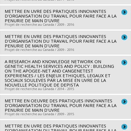
Hélène Girouard
,
Anne Bourbonnais
,
Nicole Caza
,
Richard
METTRE EN UVRE DES PRATIQUES INNOVANTES
Lead researcher :
Pierre Haddad
Hoge
,
Janusz Kaczorowski
,
Marie Andrée Bruneau
,
Oury
D'ORGANISATION DU TRAVAIL POUR FAIRE FACE A LA
Co-researchers :
Lise Lamothe
,
Alain Cuerrier
,
Cory Harris
,
PENURIE DE MAIN D'UVRE
Monchi
,
Roxane Borgès Da Silva
,
Lise Lamothe
,
Fadi
Projet de recherche au Canada / 2009 - 2016
Jane Blacksmith
,
Minnie Awashish
,
François Chagnon
Massoud
,
Alain Robillard
,
Yves Robitaille
,
Ovidiu Lungu
,
Funding sources:
IRSC/Instituts de recherche en santé du
Michel Panisset
,
Ana Inés Ansaldo
,
Céline Chayer
,
Nathalie
METTRE EN UVRE DES PRATIQUES INNOVANTES
Lead researcher :
Carl Ardy Dubois
Canada
D'ORGANISATION DU TRAVAIL POUR FAIRE FACE A LA
Bier
,
Lune Bellec
Co-researchers :
Lise Lamothe
,
Luce Beauregard
,
Patrick
PENURIE DE MAIN D'UVRE
Grant programs:
PVXX5647-(MOP) Subvention de
Funding sources:
Projet de recherche au Canada / 2009 - 2016
IRSC/Instituts de recherche en santé du
Dube
,
André Giroux
,
Kathleen Bentein
,
Frédéric Gilbert
,
fonctionnement incluant les subventions de fonctionnement
Canada
Odette Bolduc
,
Daniele Francoeur
,
Alex Battaglini
,
Daniel
A RESEARCH AND KNOWLEDGE NETWORK ON
Lead researcher :
Carl Ardy Dubois
programmatiques (général)
Grant programs:
Corbeil
GENETIC HEALTH SERVICES AND POLICY : BUILDING
,
Jean-Luc Bedard
,
Jean-Philippe Ferland
Co-researchers :
Lise Lamothe
,
Luce Beauregard
,
Patrick
ON THE APOGEE-NET AND CANGENETEST
Funding sources:
CSSS de Bordeaux-Cartierville-Saint-
EXPERIENCES / LES ENJEUX ETHIQUES, LEGAUX ET
Dube
,
André Giroux
,
Kathleen Bentein
,
Frédéric Gilbert
,
SOCIAUX SOULEVES PAR LA MISE EN UVRE DE LA
Laurent
Odette Bolduc
,
Daniele Francoeur
,
Alex Battaglini
,
Daniel
NOUVELLE POLITIQUE DE DEPISTA
Grant programs:
Projet de recherche au Canada / 2014 - 2015
Corbeil
,
Jean-Luc Bedard
,
Jean-Philippe Ferland
Funding sources:
CSSS Cavendish/Centre de santé et de
METTRE EN OEUVRE DES PRATIQUES INNOVANTES
Lead researcher :
François Rousseau
D'ORGANISATION DU TRAVAIL POUR FAIRE FACE A LA
services sociaux Cavendish
Co-researchers :
Lise Lamothe
PENURIE DE MAIN D'UVRE
Grant programs:
Projet de recherche au Canada / 2009 - 2015
Funding sources:
IRSC/Instituts de recherche en santé du
Canada
METTRE EN UVRE DES PRATIQUES INNOVANTES
Lead researcher :
Carl Ardy Dubois
Grant programs:
D'ORGANISATION DU TRAVAIL POUR FAIRE FACE A LA
PVXXXXXX-Subvention d'équipe