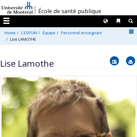
Passer
/
École de santé publique
au
contenu
Langues
Liens 
R
Menu
N
Home
L'ESPUM
Équipe
Personnel enseignant
Lise LAMOTHE
Vcard
Lise Lamothe