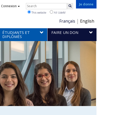
Rechercher
Je donne
Connexion
Search
This website
All UdeM
Choix
Français
English
de
ÉTUDIANTS ET
FAIRE UN DON
la
DIPLÔMÉS
langue