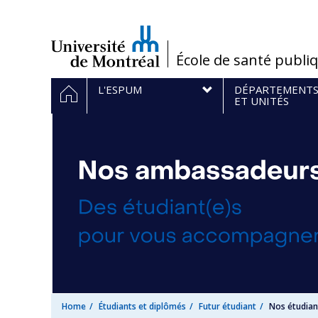
Passer
au
contenu
/
École de santé publi
Navigation
HOME
L'ESPUM
DÉPARTEMENT
principale
ET UNITÉS
Home
Étudiants et diplômés
Futur étudiant
Nos étudia