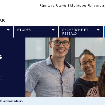
Liens
Répertoire
Facultés
Bibliothèques
Plan campus
externes
que
S
ÉTUDES
RECHERCHE ET
RÉSEAUX
nts ambassadeurs