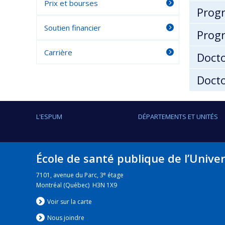
Prix et bourses
Progr
Soutien financier
Prog
Carrière
Doct
Docto
L'ESPUM
DÉPARTEMENTS ET UNITÉS
École de santé publique de l’Unive
e
7101, avenue du Parc, 3
étage
Montréal (Québec) H3N 1X9
Voir sur la carte
Nous jo
i
ndre