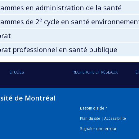
ammes en administration de la santé
e
rammes de 2
cycle en santé environnemen
orat
rat professionnel en santé publique
ÉTUDES
RECHERCHE ET RÉSEAUX
É
rsité de Montréal
Besoin d'aide ?
Plan du site
|
Accessibilité
Signaler une erreur