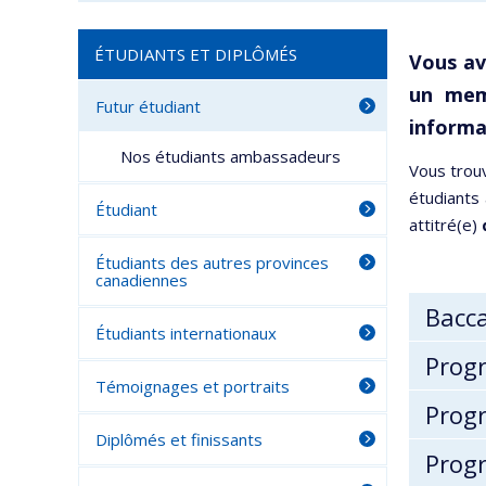
ÉTUDIANTS ET DIPLÔMÉS
Vous av
un me
Futur étudiant
informa
Nos étudiants ambassadeurs
Vous trouv
étudiants
Étudiant
attitré(e)
Étudiants des autres provinces
canadiennes
Bacc
Étudiants internationaux
Prog
Témoignages et portraits
Prog
Diplômés et finissants
Prog