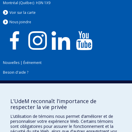
Montréal (Québec) H3N 1X9
Voir sur la carte
Nous jo
i
ndre
Nouvelles
|
Événement
Besoin d'aide ?
Plan du site
|
Accessibilité
Signaler une erreur
L’UdeM reconnaît l’importance de
respecter la vie privée
Boîte à outils
L’utilisation de témoins nous permet d’améliorer et de
personnaliser votre expérience Web. Certains témoins
Téléchargez les logos de l'ESPUM
sont obligatoires pour assurer le fonctionnement et la
sécurité du site Web, alors que d’autres enregistrent vos