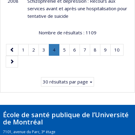
2008
Schizophrénie et dépression : Recours aux
services avant et après une hospitalisation pour
tentative de suicide
Nombre de résultats :
1109
Page
Page
Page
Page
Page
.
Page
Page
Page
Page
Page
Page
1
2
3
4
5
6
7
8
9
10
précédente
Page
Page
courante.
suivante
30 résultats par page
École de santé publique de l’Université
de Montréal
e
7101, avenue du Parc, 3
étage