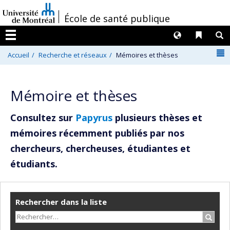
Passer
/
École de santé publique
au
contenu
Langues
Liens 
R
Menu
N
Accueil
Recherche et réseaux
Mémoires et thèses
Mémoire et thèses
Consultez sur
Papyrus
plusieurs thèses et
mémoires récemment publiés par nos
chercheurs, chercheuses, étudiantes et
étudiants.
Rechercher dans la liste
Recher