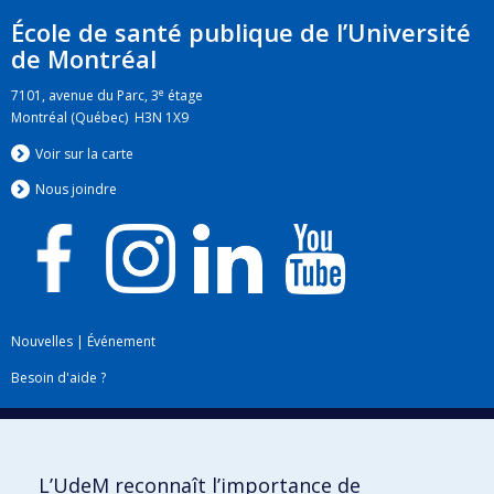
École de santé publique de l’Université
de Montréal
e
7101, avenue du Parc, 3
étage
Montréal (Québec) H3N 1X9
Voir sur la carte
Nous jo
i
ndre
Nouvelles
|
Événement
Besoin d'aide ?
Plan du site
|
Accessibilité
Signaler une erreur
L’UdeM reconnaît l’importance de