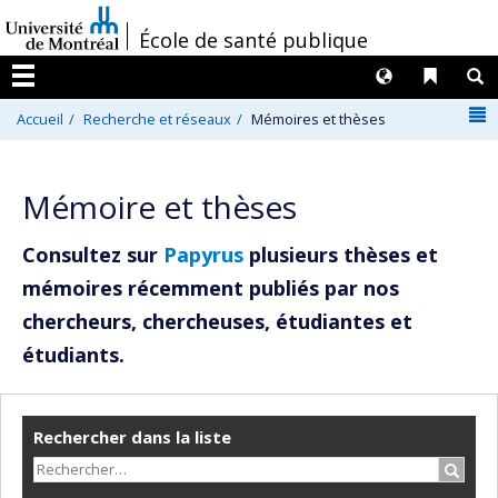
Passer
/
École de santé publique
au
contenu
Langues
Liens 
R
Menu
N
Accueil
Recherche et réseaux
Mémoires et thèses
Mémoire et thèses
Consultez sur
Papyrus
plusieurs thèses et
mémoires récemment publiés par nos
chercheurs, chercheuses, étudiantes et
étudiants.
Rechercher dans la liste
Recher