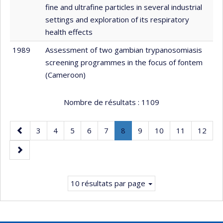
fine and ultrafine particles in several industrial
settings and exploration of its respiratory
health effects
1989
Assessment of two gambian trypanosomiasis
screening programmes in the focus of fontem
(Cameroon)
Nombre de résultats :
1109
Page
Page
Page
Page
Page
Page
Page
.
Page
Page
Page
Page
3
4
5
6
7
8
9
10
11
12
précédente
Page
Page
courante.
suivante
10 résultats par page