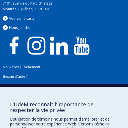
e
7101, avenue du Parc, 3
étage
Montréal (Québec) H3N 1X9
Voir sur la carte
Nous jo
i
ndre
Nouvelles
|
Événement
Besoin d'aide ?
Plan du site
|
Accessibilité
Signaler une erreur
L’UdeM reconnaît l’importance de
respecter la vie privée
Boîte à outils
L’utilisation de témoins nous permet d’améliorer et de
personnaliser votre expérience Web. Certains témoins
Téléchargez les logos de l'ESPUM