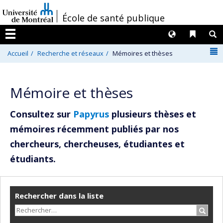
Passer
/
École de santé publique
au
contenu
Langues
Liens 
R
Menu
N
Accueil
Recherche et réseaux
Mémoires et thèses
Mémoire et thèses
Consultez sur
Papyrus
plusieurs thèses et
mémoires récemment publiés par nos
chercheurs, chercheuses, étudiantes et
étudiants.
Rechercher dans la liste
Recher