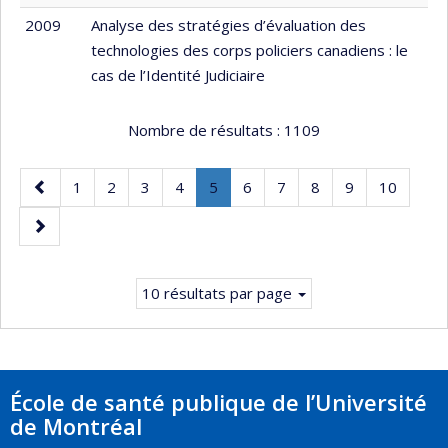
2009
Analyse des stratégies d’évaluation des
technologies des corps policiers canadiens : le
cas de l’Identité Judiciaire
Nombre de résultats :
1109
Page
Page
Page
Page
Page
Page
.
Page
Page
Page
Page
Page
1
2
3
4
5
6
7
8
9
10
précédente
Page
Page
courante.
suivante
10 résultats par page
École de santé publique de l’Université
de Montréal