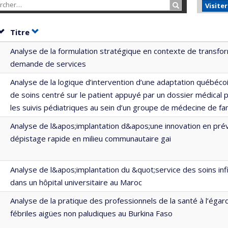
Rechercher…
Visite
Trier par date en ordre croissant
Trier par titre en ordre croissant
Titre
Analyse de la formulation stratégique en contexte de transfor
demande de services
Analyse de la logique d’intervention d’une adaptation québéc
de soins centré sur le patient appuyé par un dossier médical 
les suivis pédiatriques au sein d’un groupe de médecine de fam
Analyse de l&apos;implantation d&apos;une innovation en prév
dépistage rapide en milieu communautaire gai
Analyse de l&apos;implantation du &quot;service des soins in
dans un hôpital universitaire au Maroc
Analyse de la pratique des professionnels de la santé à l’éga
fébriles aigües non paludiques au Burkina Faso