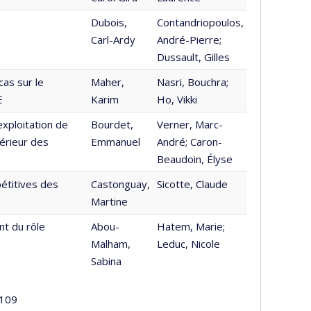
Dubois,
Contandriopoulos,
Carl-Ardy
André-Pierre;
Dussault, Gilles
as sur le
Maher,
Nasri, Bouchra;
E
Karim
Ho, Vikki
exploitation de
Bourdet,
Verner, Marc-
térieur des
Emmanuel
André; Caron-
Beaudoin, Élyse
pétitives des
Castonguay,
Sicotte, Claude
Martine
nt du rôle
Abou-
Hatem, Marie;
Malham,
Leduc, Nicole
Sabina
109