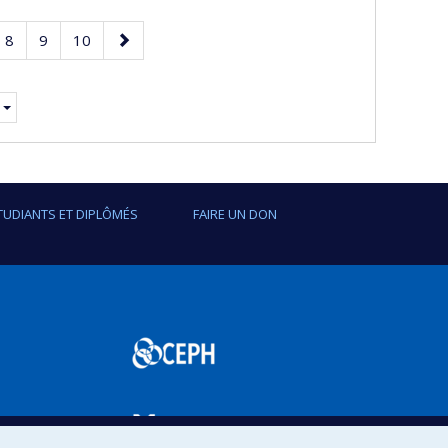
e
Page
Page
Page
Page
8
9
10
suivante
TUDIANTS ET DIPLÔMÉS
FAIRE UN DON