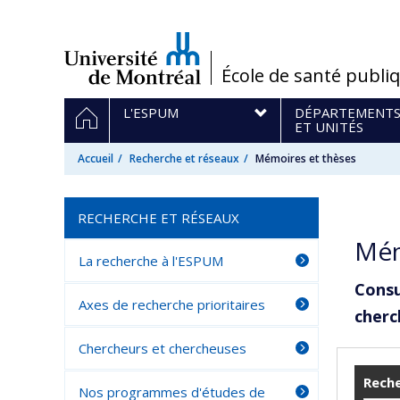
Passer
au
contenu
/
École de santé publi
Navigation
ACCUEIL
L'ESPUM
DÉPARTEMENT
principale
ET UNITÉS
Accueil
Recherche et réseaux
Mémoires et thèses
RECHERCHE ET RÉSEAUX
Mém
La recherche à l'ESPUM
Consu
Axes de recherche prioritaires
cherc
Chercheurs et chercheuses
Reche
Nos programmes d'études de