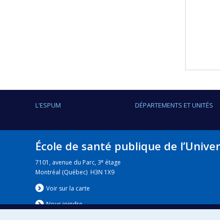
L'ESPUM
DÉPARTEMENTS ET UNITÉS
École de santé publique de l’Unive
e
7101, avenue du Parc, 3
étage
Montréal (Québec) H3N 1X9
Voir sur la carte
Nous jo
i
ndre