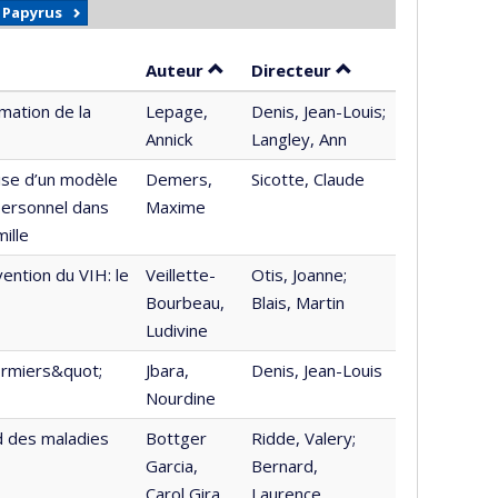
r Papyrus
Trier par auteur en ordre croissan
par contributeur e
Auteur
Directeur
mation de la
Lepage,
Denis, Jean-Louis;
Annick
Langley, Ann
oise d’un modèle
Demers,
Sicotte, Claude
personnel dans
Maxime
ille
ention du VIH: le
Veillette-
Otis, Joanne;
Bourbeau,
Blais, Martin
Ludivine
firmiers&quot;
Jbara,
Denis, Jean-Louis
Nourdine
rd des maladies
Bottger
Ridde, Valery;
Garcia,
Bernard,
Carol Gira
Laurence