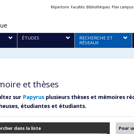
Liens
Répertoire
Facultés
Bibliothèques
Plan campus
externes
que
S
ÉTUDES
RECHERCHE ET
RÉSEAUX
oire et thèses
ltez sur
Papyrus
plusieurs thèses et mémoires ré
heuses, étudiantes et étudiants.
rcher dans la liste
Pour u