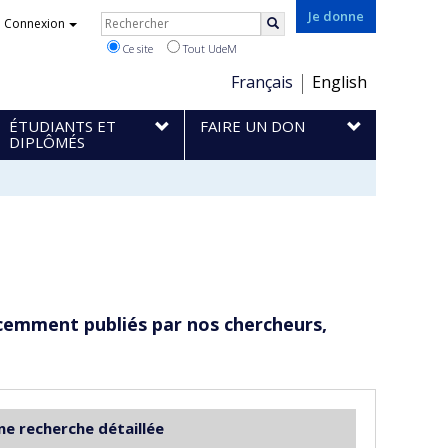
Rechercher
Je donne
Connexion
Rechercher
Ce site
Tout UdeM
Choix
Français
English
de
ÉTUDIANTS ET
FAIRE UN DON
la
DIPLÔMÉS
langue
cemment publiés par nos chercheurs,
ne recherche détaillée