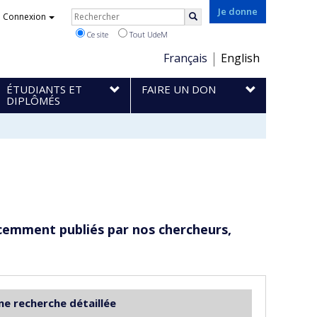
Rechercher
Je donne
Connexion
Rechercher
Ce site
Tout UdeM
Choix
Français
English
de
ÉTUDIANTS ET
FAIRE UN DON
la
DIPLÔMÉS
langue
cemment publiés par nos chercheurs,
ne recherche détaillée