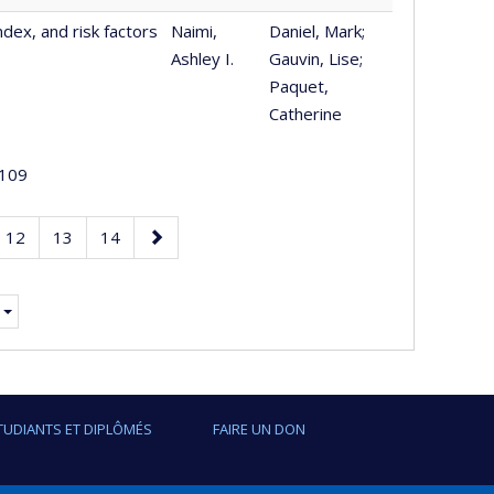
ex, and risk factors
Naimi,
Daniel, Mark;
Ashley I.
Gauvin, Lise;
Paquet,
Catherine
109
Page
Page
Page
Page
12
13
14
suivante
TUDIANTS ET DIPLÔMÉS
FAIRE UN DON