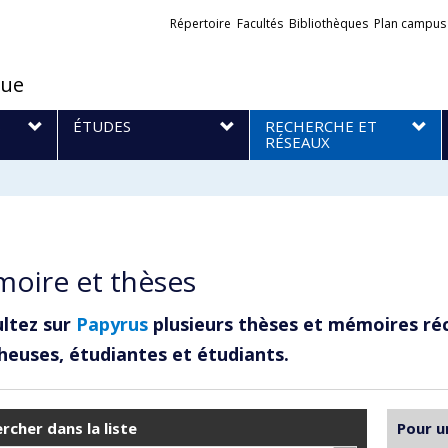
Liens
Répertoire
Facultés
Bibliothèques
Plan campus
externes
que
S
ÉTUDES
RECHERCHE ET
RÉSEAUX
oire et thèses
ltez sur
Papyrus
plusieurs thèses et mémoires ré
heuses, étudiantes et étudiants.
rcher dans la liste
Pour u