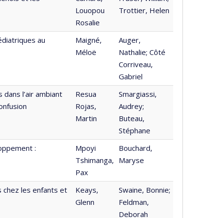
Louopou
Trottier, Helen
Rosalie
pédiatriques au
Maigné,
Auger,
Méloë
Nathalie; Côté
Corriveau,
Gabriel
s dans l’air ambiant
Resua
Smargiassi,
onfusion
Rojas,
Audrey;
Martin
Buteau,
Stéphane
loppement :
Mpoyi
Bouchard,
Tshimanga,
Maryse
Pax
 chez les enfants et
Keays,
Swaine, Bonnie;
Glenn
Feldman,
Deborah