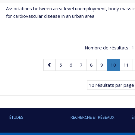
Associations between area-level unemployment, body mass ind
for cardiovascular disease in an urban area
Nombre de résultats :
1
Page
Page
Page
Page
Page
Page
Page
.
Page
5
6
7
8
9
10
11
précédente
Page
courante.
10 résultats par page
ÉTUDES
RECHERCHE ET RÉSEAUX
É