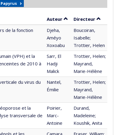
r Papyrus
Trier par auteur en ordre crois
par contributeur
Auteur
Directeur
rs de la fonction
Djeha,
Boucoiran,
Améyo
Isabelle;
Xoxoabu
Trottier, Helen
Humain (VPH) et la
Sarr, El
Trottier, Helen;
enceintes de 2010 à
Hadji
Mayrand,
Malick
Marie-Hélène
erticale du virus du
Nantel,
Trottier, Helen;
Émilie
Mayrand,
Marie-Hélène
téoporose et la
Poirier,
Durand,
alyse transversale de
Marc-
Madeleine;
Antoine
Koushik, Anita
énols et les
Camara,
Fraser, William;