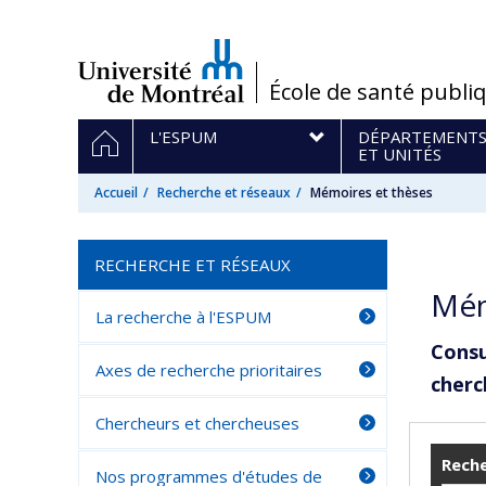
Passer
au
contenu
/
École de santé publi
Navigation
ACCUEIL
L'ESPUM
DÉPARTEMENT
principale
ET UNITÉS
Accueil
Recherche et réseaux
Mémoires et thèses
RECHERCHE ET RÉSEAUX
Mém
La recherche à l'ESPUM
Consu
Axes de recherche prioritaires
cherc
Chercheurs et chercheuses
Reche
Nos programmes d'études de