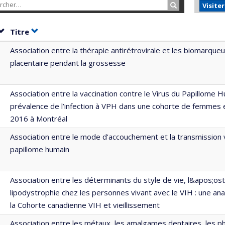
Rechercher…
Visite
Trier par date en ordre croissant
Trier par titre en ordre croissant
Titre
Association entre la thérapie antirétrovirale et les biomarqueu
placentaire pendant la grossesse
Association entre la vaccination contre le Virus du Papillome 
prévalence de l’infection à VPH dans une cohorte de femmes 
2016 à Montréal
Association entre le mode d’accouchement et la transmission v
papillome humain
Association entre les déterminants du style de vie, l&apos;os
lipodystrophie chez les personnes vivant avec le VIH : une an
la Cohorte canadienne VIH et vieillissement
Association entre les métaux, les amalgames dentaires, les ph