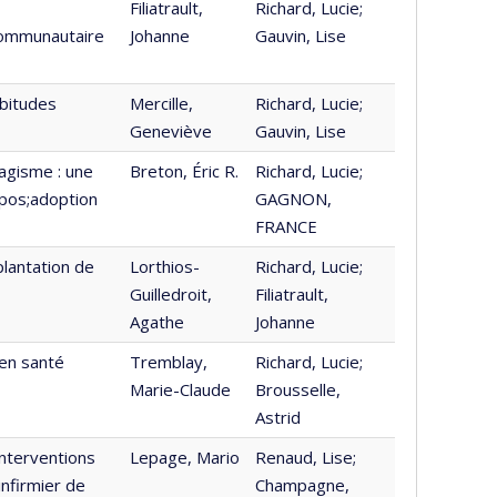
Filiatrault,
Richard, Lucie;
communautaire
Johanne
Gauvin, Lise
abitudes
Mercille,
Richard, Lucie;
Geneviève
Gauvin, Lise
agisme : une
Breton, Éric R.
Richard, Lucie;
apos;adoption
GAGNON,
FRANCE
lantation de
Lorthios-
Richard, Lucie;
Guilledroit,
Filiatrault,
Agathe
Johanne
en santé
Tremblay,
Richard, Lucie;
Marie-Claude
Brousselle,
Astrid
interventions
Lepage, Mario
Renaud, Lise;
nfirmier de
Champagne,