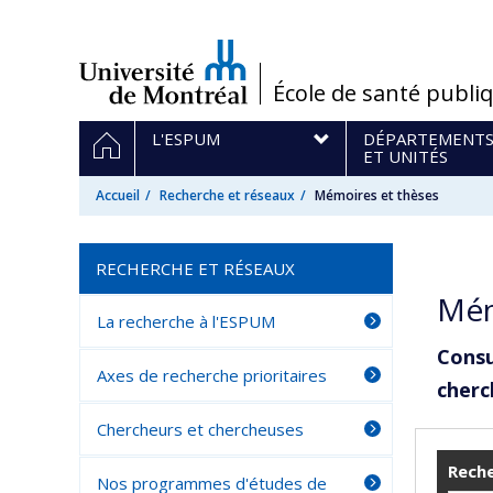
Passer
au
contenu
/
École de santé publi
Navigation
ACCUEIL
L'ESPUM
DÉPARTEMENT
principale
ET UNITÉS
Accueil
Recherche et réseaux
Mémoires et thèses
RECHERCHE ET RÉSEAUX
Mém
La recherche à l'ESPUM
Consu
Axes de recherche prioritaires
cherc
Chercheurs et chercheuses
Reche
Nos programmes d'études de