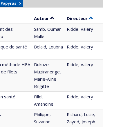
r Papyrus
Trier par auteur en ordre décroissa
par contributeur e
Auteur
Directeur
ent des
Samb, Oumar
Ridde, Valery
so
Mallé
tique de santé
Belaid, Loubna
Ridde, Valery
 la méthode HEA
Dukuze
Ridde, Valery
de filets
Muziranenge,
Marie-Aline
Brigitte
en santé
Fillol,
Ridde, Valery
Amandine
s
Philippe,
Richard, Lucie;
Suzanne
Zayed, Joseph