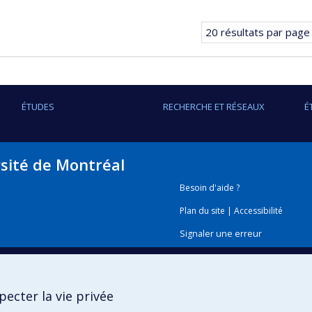
précédente
Page
courant
20 résultats par page
ÉTUDES
RECHERCHE ET RÉSEAUX
É
rsité de Montréal
Besoin d'aide ?
Plan du site
|
Accessibilité
Signaler une erreur
Boîte à outils
ecter la vie privée
Téléchargez les logos de l'E