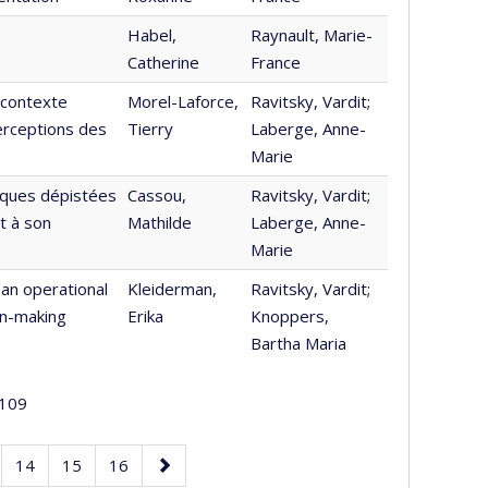
Habel,
Raynault, Marie-
Catherine
France
 contexte
Morel-Laforce,
Ravitsky, Vardit;
perceptions des
Tierry
Laberge, Anne-
Marie
iques dépistées
Cassou,
Ravitsky, Vardit;
t à son
Mathilde
Laberge, Anne-
Marie
 an operational
Kleiderman,
Ravitsky, Vardit;
on-making
Erika
Knoppers,
Bartha Maria
109
e
Page
Page
Page
Page
14
15
16