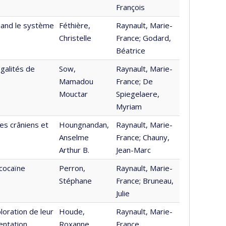
François
quand le système
Féthière,
Raynault, Marie-
Christelle
France; Godard,
Béatrice
galités de
Sow,
Raynault, Marie-
Mamadou
France; De
Mouctar
Spiegelaere,
Myriam
es crâniens et
Houngnandan,
Raynault, Marie-
Anselme
France; Chauny,
Arthur B.
Jean-Marc
 cocaïne
Perron,
Raynault, Marie-
Stéphane
France; Bruneau,
Julie
loration de leur
Houde,
Raynault, Marie-
entation
Roxanne
France