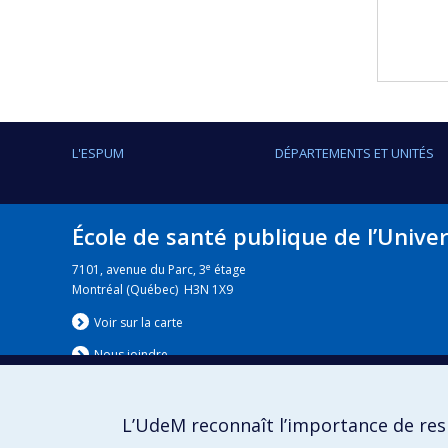
L'ESPUM
DÉPARTEMENTS ET UNITÉS
École de santé publique de l’Unive
e
7101, avenue du Parc, 3
étage
Montréal (Québec) H3N 1X9
Voir sur la carte
Nous jo
i
ndre
L’UdeM reconnaît l’importance de resp