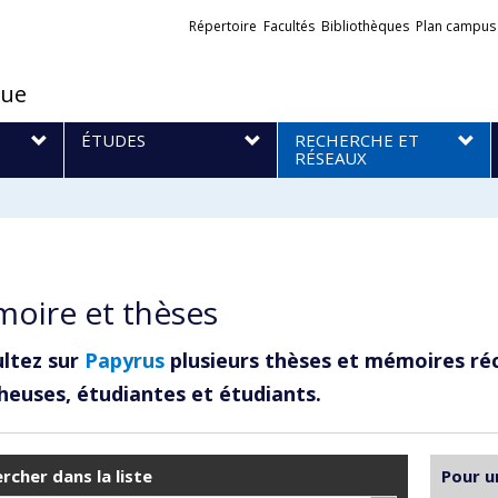
Liens
Répertoire
Facultés
Bibliothèques
Plan campus
externes
que
S
ÉTUDES
RECHERCHE ET
RÉSEAUX
oire et thèses
ltez sur
Papyrus
plusieurs thèses et mémoires ré
heuses, étudiantes et étudiants.
rcher dans la liste
Pour u