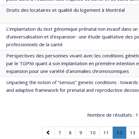
Droits des locataires et qualité du logement à Montréal
L’implantation du test génomique prénatal non invasif dans un
d’universalisation et d’expansion : une étude qualitative des 
professionnels de la santé
Perspectives des personnes vivant avec les conditions génét
par le TGPNI quant à son implantation en première intention e
expansion pour une variété d’anomalies chromosomiques
Unpacking the notion of “serious” genetic conditions : towards
and adaptive framework for prenatal and reproductive decisi
Nombre de résultats :
1
Page
Page
Page
Page
Page
Page
Page
.
Pag
7
8
9
10
11
12
13