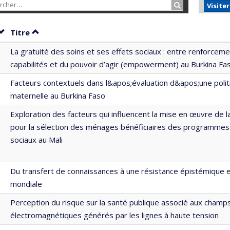
Rechercher…
Visite
Trier par date en ordre décroissant
Trier par titre en ordre décroissant
Titre
La gratuité des soins et ses effets sociaux : entre renforcem
capabilités et du pouvoir d’agir (empowerment) au Burkina Fa
Facteurs contextuels dans l&apos;évaluation d&apos;une poli
maternelle au Burkina Faso
Exploration des facteurs qui influencent la mise en œuvre de
pour la sélection des ménages bénéficiaires des programmes 
sociaux au Mali
Du transfert de connaissances à une résistance épistémique 
mondiale
Perception du risque sur la santé publique associé aux champ
électromagnétiques générés par les lignes à haute tension