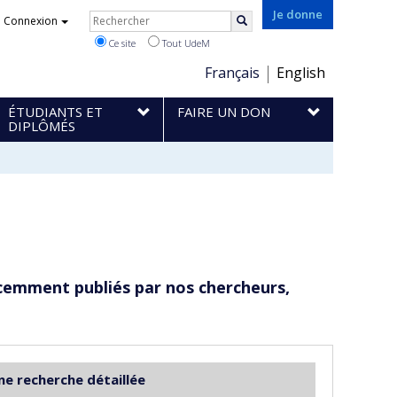
Rechercher
Je donne
Connexion
Rechercher
Ce site
Tout UdeM
Choix
Français
English
de
ÉTUDIANTS ET
FAIRE UN DON
la
DIPLÔMÉS
langue
cemment publiés par nos chercheurs,
ne recherche détaillée