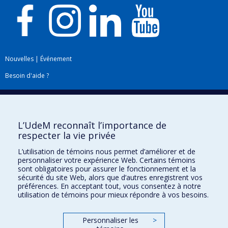
Nouvelles
|
Événement
Besoin d'aide ?
Plan du site
|
Accessibilité
Signaler une erreur
L’UdeM reconnaît l’importance de
respecter la vie privée
Boîte à outils
L’utilisation de témoins nous permet d’améliorer et de
personnaliser votre expérience Web. Certains témoins
Téléchargez les logos de l'ESPUM
sont obligatoires pour assurer le fonctionnement et la
sécurité du site Web, alors que d’autres enregistrent vos
préférences. En acceptant tout, vous consentez à notre
utilisation de témoins pour mieux répondre à vos besoins.
Personnaliser les
>