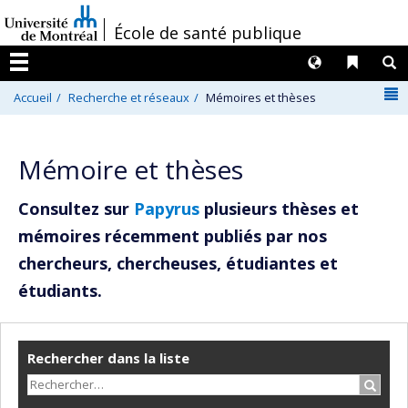
Passer
/
École de santé publique
au
contenu
Langues
Liens 
R
Menu
N
Accueil
Recherche et réseaux
Mémoires et thèses
Mémoire et thèses
Consultez sur
Papyrus
plusieurs thèses et
mémoires récemment publiés par nos
chercheurs, chercheuses, étudiantes et
étudiants.
Rechercher dans la liste
Recher