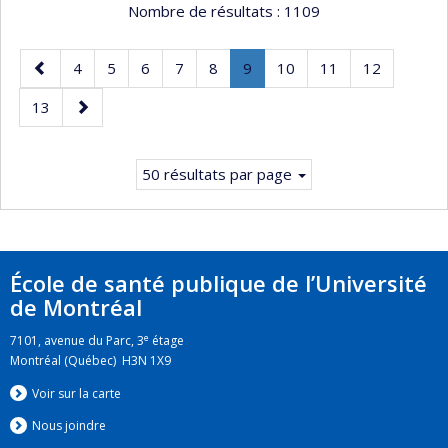
Nombre de résultats :
1109
Page
Page
Page
Page
Page
Page
Page
.
Page
Page
Page
4
5
6
7
8
9
10
11
12
précédente
Page
Page
Page
13
courante.
suivante
50 résultats par page
École de santé publique de l’Université
de Montréal
e
7101, avenue du Parc, 3
étage
Montréal (Québec) H3N 1X9
Voir sur la carte
Nous jo
i
ndre