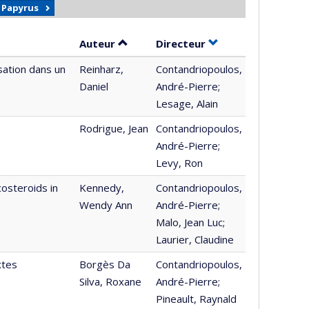
r Papyrus
Trier par auteur en ordre croissant
par contributeur e
Auteur
Directeur
isation dans un
Reinharz,
Contandriopoulos,
Daniel
André-Pierre;
Lesage, Alain
Rodrigue, Jean
Contandriopoulos,
André-Pierre;
Levy, Ron
costeroids in
Kennedy,
Contandriopoulos,
Wendy Ann
André-Pierre;
Malo, Jean Luc;
Laurier, Claudine
xtes
Borgès Da
Contandriopoulos,
Silva, Roxane
André-Pierre;
Pineault, Raynald