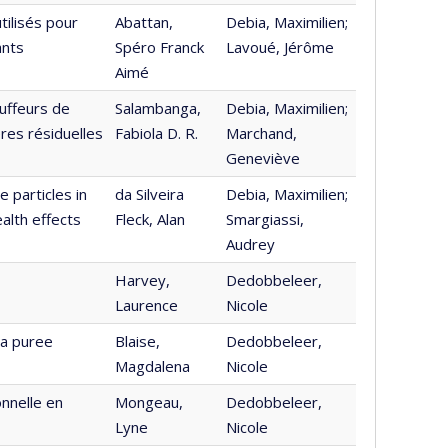
tilisés pour
Abattan,
Debia, Maximilien;
ants
Spéro Franck
Lavoué, Jérôme
Aimé
uffeurs de
Salambanga,
Debia, Maximilien;
res résiduelles
Fabiola D. R.
Marchand,
Geneviève
 particles in
da Silveira
Debia, Maximilien;
ealth effects
Fleck, Alan
Smargiassi,
Audrey
Harvey,
Dedobbeleer,
Laurence
Nicole
 a puree
Blaise,
Dedobbeleer,
Magdalena
Nicole
onnelle en
Mongeau,
Dedobbeleer,
Lyne
Nicole