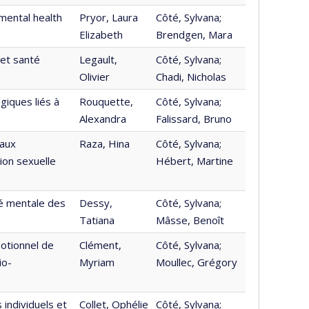
 mental health
Pryor, Laura
Côté, Sylvana;
Elizabeth
Brendgen, Mara
et santé
Legault,
Côté, Sylvana;
Olivier
Chadi, Nicholas
iques liés à
Rouquette,
Côté, Sylvana;
Alexandra
Falissard, Bruno
 aux
Raza, Hina
Côté, Sylvana;
on sexuelle
Hébert, Martine
té mentale des
Dessy,
Côté, Sylvana;
Tatiana
Mâsse, Benoît
otionnel de
Clément,
Côté, Sylvana;
io-
Myriam
Moullec, Grégory
 individuels et
Collet, Ophélie
Côté, Sylvana;