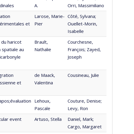
dinales
A.
Orri, Massimiliano
ation
Larose, Marie-
Côté, Sylvana;
périmentales et
Pier
Ouellet-Morin,
Isabelle
 du haricot
Brault,
Courchesne,
 spatiale au
Nathalie
François; Zayed,
icarbonyle
Joseph
gration
de Maack,
Cousineau, Julie
assienne et
Valentina
apos;évaluation
Lehoux,
Couture, Denise;
Pascale
Levy, Ron
cular event
Artuso, Stella
Daniel, Mark;
Cargo, Margaret