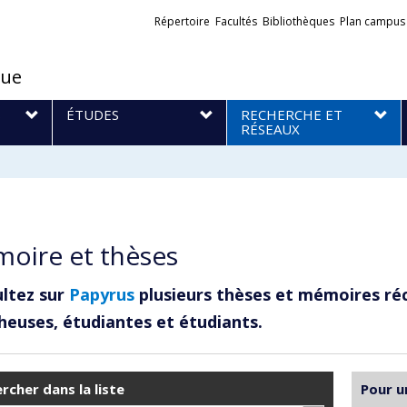
Liens
Répertoire
Facultés
Bibliothèques
Plan campus
externes
que
S
ÉTUDES
RECHERCHE ET
RÉSEAUX
oire et thèses
ltez sur
Papyrus
plusieurs thèses et mémoires ré
heuses, étudiantes et étudiants.
rcher dans la liste
Pour u