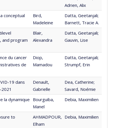
Adrien, Alix
 a conceptual
Bird,
Datta, Geetanjali;
Madeleine
Barnett, Tracie A.
ilevel
Blair,
Datta, Geetanjali;
s, and program
Alexandra
Gauvin, Lise
ence du cancer
Diop,
Datta, Geetanjali;
istratives de
Mamadou
Strumpf, Erin
OVID-19 dans
Denault,
Dea, Catherine;
0-2021
Gabrielle
Savard, Noémie
de la dynamique
Bourguiba,
Debia, Maximilien
Manel
osure to
AHMADPOUR,
Debia, Maximilien
Elham