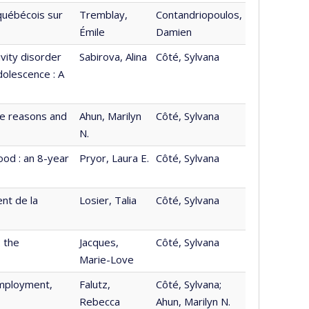
québécois sur
Tremblay,
Contandriopoulos,
Émile
Damien
vity disorder
Sabirova, Alina
Côté, Sylvana
olescence : A
he reasons and
Ahun, Marilyn
Côté, Sylvana
N.
ood : an 8-year
Pryor, Laura E.
Côté, Sylvana
nt de la
Losier, Talia
Côté, Sylvana
 the
Jacques,
Côté, Sylvana
Marie-Love
Employment,
Falutz,
Côté, Sylvana;
Rebecca
Ahun, Marilyn N.