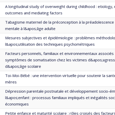
A longitudinal study of overweight during childhood : etiology,
outcomes and mediating factors
Tabagisme maternel de la préconception à la préadolescence 
mentale à l&apos;âge adulte
Mesures subjectives et épidémiologie : problèmes méthodolog
l&apos;utilisation des techniques psychométriques
Facteurs personnels, familiaux et environnementaux associés
symptômes de somatisation chez les victimes d&apos;agressi
d&apos;âge scolaire
Toi-Moi-Bébé : une intervention virtuelle pour soutenir la san
mères
Dépression parentale postnatale et développement socio-ém
l&apos;enfant : processus familiaux impliqués et inégalités soc
économiques
Petite enfance et maturité scolaire : rôles croisés des facteurs