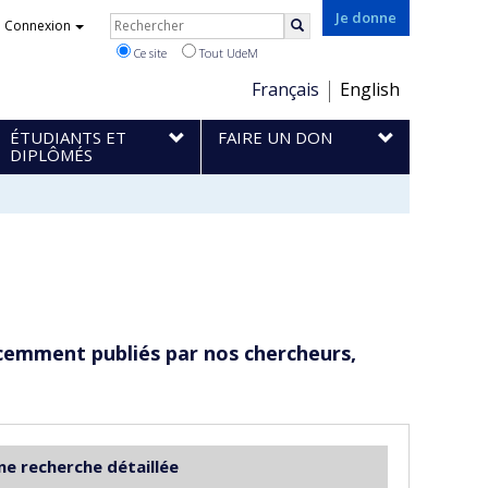
Rechercher
Je donne
Connexion
Rechercher
Ce site
Tout UdeM
Choix
Français
English
de
ÉTUDIANTS ET
FAIRE UN DON
la
DIPLÔMÉS
langue
cemment publiés par nos chercheurs,
ne recherche détaillée