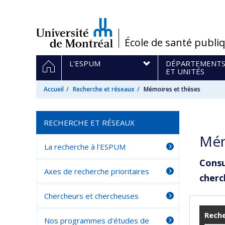
Passer
au
contenu
/
École de santé publi
Navigation
ACCUEIL
L'ESPUM
DÉPARTEMENT
principale
ET UNITÉS
Accueil
Recherche et réseaux
Mémoires et thèses
RECHERCHE ET RÉSEAUX
Mém
La recherche à l'ESPUM
Consu
Axes de recherche prioritaires
cherc
Chercheurs et chercheuses
Reche
Nos programmes d'études de