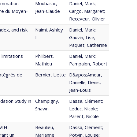
sommation
Moubarac,
Daniel, Mark;
ire du Moyen-
Jean-Claude
Cargo, Margaret;
Receveur, Olivier
dex, and risk
Naimi, Ashley
Daniel, Mark;
I.
Gauvin, Lise;
Paquet, Catherine
limitations
Philibert,
Daniel, Mark;
Mathieu
Pampalon, Robert
intégrés de
Bernier, Liette
D&apos;Amour,
Danielle; Denis,
Jean-Louis
idation Study in
Champigny,
Dassa, Clément;
Shawn
Leduc, Nicole;
Parent, Nicole
VIH :
Beaulieu,
Dassa, Clément;
rant un
Marianne
Potvin, Louise;