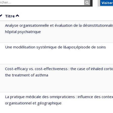
Rechercher…
Visite
Trier par date en ordre croissant
Trier par titre en ordre croissant
Titre
Analyse organisationnelle et évaluation de la désinstitutionnal
hôpital psychiatrique
Une modélisation systémique de l&apos;épisode de soins
Cost-efficacy vs. cost-effectiveness : the case of inhaled corti
the treatment of asthma
La pratique médicale des omnipraticiens : influence des conte
organisationnel et géographique