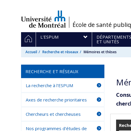
Passer
au
contenu
/
École de santé publi
Navigation
ACCUEIL
L'ESPUM
DÉPARTEMENT
principale
ET UNITÉS
Accueil
Recherche et réseaux
Mémoires et thèses
RECHERCHE ET RÉSEAUX
Mém
La recherche à l'ESPUM
Consu
Axes de recherche prioritaires
cherc
Chercheurs et chercheuses
Reche
Nos programmes d'études de