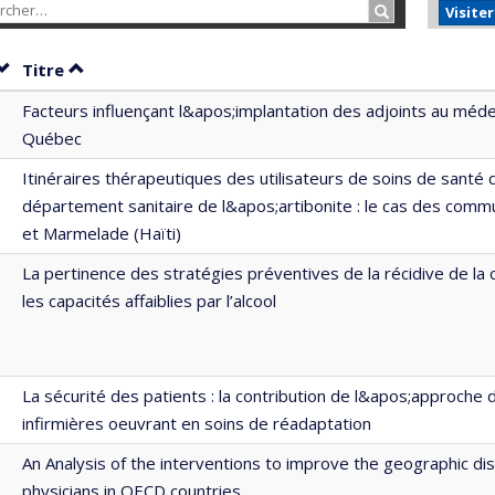
Rechercher…
Visite
Trier par date en ordre croissant
Trier par titre en ordre croissant
Titre
Facteurs influençant l&apos;implantation des adjoints au méde
Québec
Itinéraires thérapeutiques des utilisateurs de soins de santé 
département sanitaire de l&apos;artibonite : le cas des com
et Marmelade (Haïti)
La pertinence des stratégies préventives de la récidive de la
les capacités affaiblies par l’alcool
La sécurité des patients : la contribution de l&apos;approche 
infirmières oeuvrant en soins de réadaptation
An Analysis of the interventions to improve the geographic dis
physicians in OECD countries