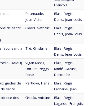
François
on des
Patenaude,
Blais, Régis;
Jean-Victor
Denis, Jean-Louis
ions de santé
Clavel, Nathalie
Blais, Régis;
Denis, Jean-Louis
)
 favorisant la
Tré, Ghislaine
Blais, Régis;
Denis, Jean-Louis
erselle (RAMU)
Vigan Medji,
Blais, Régis;
Doreen Peggy
Kindé-Gazard,
Rose
Dorothée
aux guides de
Partlová, Hana
Blais, Régis;
s de santé
Lachaine, Jean
ésidence des
Groulx, Antoine
Blais, Régis;
Lagarde, François