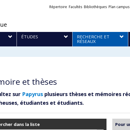
Liens
Répertoire
Facultés
Bibliothèques
Plan campus
externes
que
S
ÉTUDES
RECHERCHE ET
RÉSEAUX
oire et thèses
ltez sur
Papyrus
plusieurs thèses et mémoires ré
heuses, étudiantes et étudiants.
rcher dans la liste
Pour u