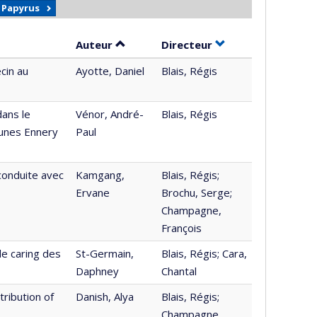
r Papyrus
Trier par auteur en ordre croissant
par contributeur e
Auteur
Directeur
cin au
Ayotte, Daniel
Blais, Régis
dans le
Vénor, André-
Blais, Régis
munes Ennery
Paul
 conduite avec
Kamgang,
Blais, Régis;
Ervane
Brochu, Serge;
Champagne,
François
de caring des
St-Germain,
Blais, Régis; Cara,
Daphney
Chantal
tribution of
Danish, Alya
Blais, Régis;
Champagne,