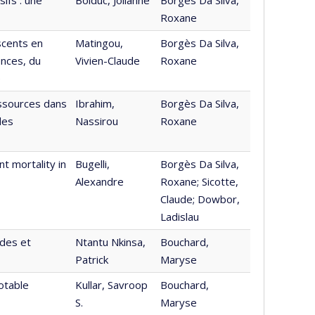
Roxane
scents en
Matingou,
Borgès Da Silva,
ences, du
Vivien-Claude
Roxane
e
essources dans
Ibrahim,
Borgès Da Silva,
des
Nassirou
Roxane
nt mortality in
Bugelli,
Borgès Da Silva,
Alexandre
Roxane; Sicotte,
Claude; Dowbor,
Ladislau
ïdes et
Ntantu Nkinsa,
Bouchard,
Patrick
Maryse
otable
Kullar, Savroop
Bouchard,
S.
Maryse