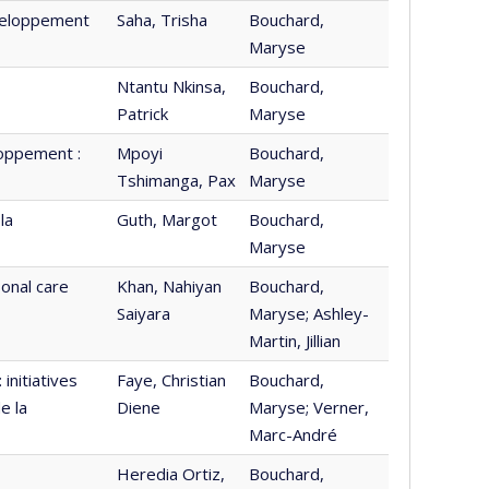
éveloppement
Saha, Trisha
Bouchard,
Maryse
Ntantu Nkinsa,
Bouchard,
Patrick
Maryse
loppement :
Mpoyi
Bouchard,
Tshimanga, Pax
Maryse
la
Guth, Margot
Bouchard,
Maryse
onal care
Khan, Nahiyan
Bouchard,
Saiyara
Maryse; Ashley-
Martin, Jillian
initiatives
Faye, Christian
Bouchard,
e la
Diene
Maryse; Verner,
Marc-André
Heredia Ortiz,
Bouchard,