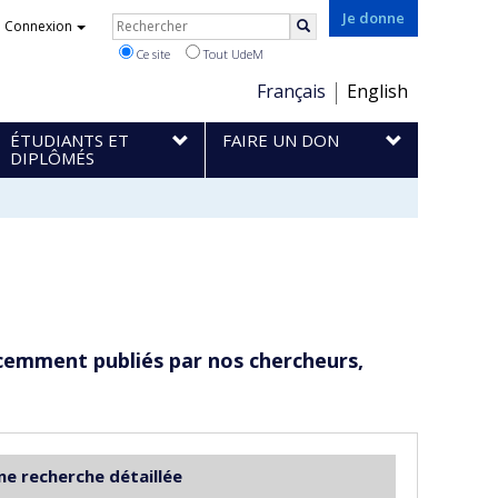
Rechercher
Je donne
Connexion
Rechercher
Ce site
Tout UdeM
Choix
Français
English
de
ÉTUDIANTS ET
FAIRE UN DON
la
DIPLÔMÉS
langue
cemment publiés par nos chercheurs,
ne recherche détaillée