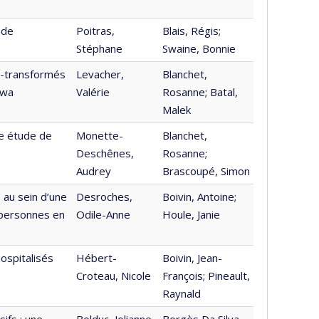
 de
Poitras,
Blais, Régis;
Stéphane
Swaine, Bonnie
a-transformés
Levacher,
Blanchet,
awa
Valérie
Rosanne; Batal,
Malek
ne étude de
Monette-
Blanchet,
Deschênes,
Rosanne;
Audrey
Brascoupé, Simon
 au sein d’une
Desroches,
Boivin, Antoine;
 personnes en
Odile-Anne
Houle, Janie
ospitalisés
Hébert-
Boivin, Jean-
Croteau, Nicole
François; Pineault,
Raynald
ifs : une
Bolduc, Jolianne
Borgès Da Silva,