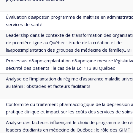
Évaluation d&apos;un programme de maîtrise en administrati
services de santé
Leadership dans le contexte de transformation des organisat
de première ligne au Québec : étude de la création et de
l&apos;implantation des groupes de médecine de famille(GMF
Processus d&apos;implantation d&apos;une mesure législative
sécurité des patients : le cas de la Loi 113 au Québec
Analyse de l’implantation du régime d’assurance maladie univ
au Bénin : obstacles et facteurs facilitants
Conformité du traitement pharmacologique de la dépression 
pratique clinique et impact sur les coûts des services de soin
Analyse des facteurs influençant le choix de programme de r
leaders étudiants en médecine du Québec : le rôle des GIMF