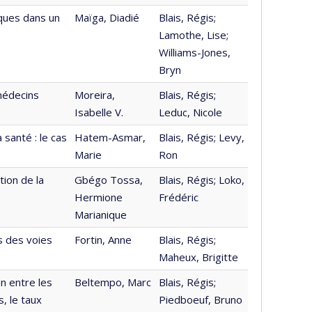
ques dans un
Maïga, Diadié
Blais, Régis;
Lamothe, Lise;
Williams-Jones,
Bryn
médecins
Moreira,
Blais, Régis;
Isabelle V.
Leduc, Nicole
 santé : le cas
Hatem-Asmar,
Blais, Régis; Levy,
Marie
Ron
tion de la
Gbégo Tossa,
Blais, Régis; Loko,
Hermione
Frédéric
Marianique
s des voies
Fortin, Anne
Blais, Régis;
Maheux, Brigitte
on entre les
Beltempo, Marc
Blais, Régis;
, le taux
Piedboeuf, Bruno