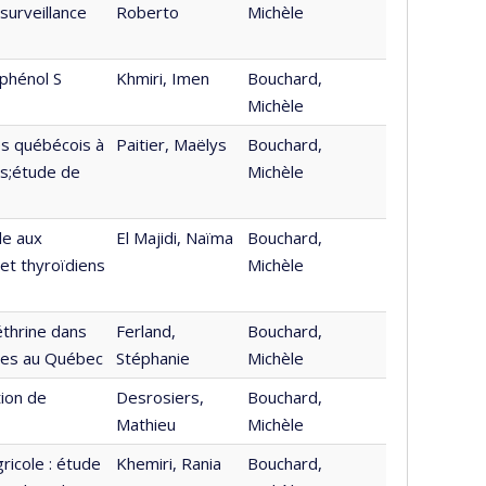
surveillance
Roberto
Michèle
sphénol S
Khmiri, Imen
Bouchard,
Michèle
es québécois à
Paitier, Maëlys
Bouchard,
s;étude de
Michèle
le aux
El Majidi, Naïma
Bouchard,
et thyroïdiens
Michèle
éthrine dans
Ferland,
Bouchard,
oles au Québec
Stéphanie
Michèle
tion de
Desrosiers,
Bouchard,
Mathieu
Michèle
ricole : étude
Khemiri, Rania
Bouchard,