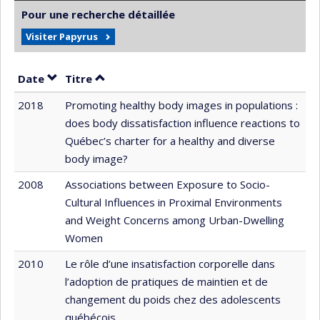
Pour une recherche détaillée
Visiter Papyrus
Trier par date en ordre croissant
Trier par titre en ordre croissant
Date
Titre
2018
Promoting healthy body images in populations :
does body dissatisfaction influence reactions to
Québec’s charter for a healthy and diverse
body image?
2008
Associations between Exposure to Socio-
Cultural Influences in Proximal Environments
and Weight Concerns among Urban-Dwelling
Women
2010
Le rôle d’une insatisfaction corporelle dans
l’adoption de pratiques de maintien et de
changement du poids chez des adolescents
québécois