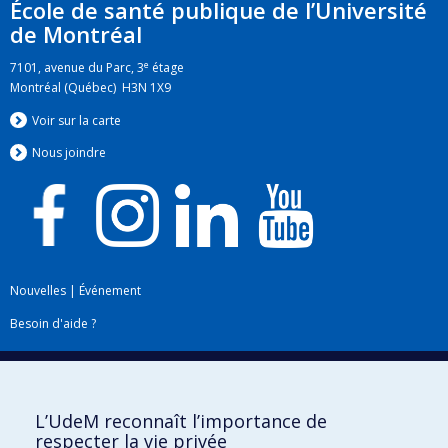
École de santé publique de l’Université
de Montréal
e
7101, avenue du Parc, 3
étage
Montréal (Québec) H3N 1X9
Voir sur la carte
Nous jo
i
ndre
Nouvelles
|
Événement
Besoin d'aide ?
Plan du site
|
Accessibilité
Signaler une erreur
L’UdeM reconnaît l’importance de
respecter la vie privée