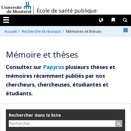
Passer
/
École de santé publique
au
contenu
Langues
Liens 
R
Menu
N
Accueil
Recherche et réseaux
Mémoires et thèses
Mémoire et thèses
Consultez sur
Papyrus
plusieurs thèses et
mémoires récemment publiés par nos
chercheurs, chercheuses, étudiantes et
étudiants.
Rechercher dans la liste
Recher