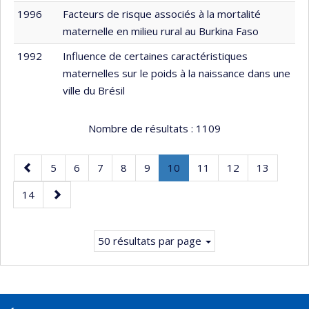
1996
Facteurs de risque associés à la mortalité
maternelle en milieu rural au Burkina Faso
1992
Influence de certaines caractéristiques
maternelles sur le poids à la naissance dans une
ville du Brésil
Nombre de résultats :
1109
Page
Page
Page
Page
Page
Page
Page
.
Page
Page
Page
5
6
7
8
9
10
11
12
13
précédente
Page
Page
Page
14
courante.
suivante
50 résultats par page