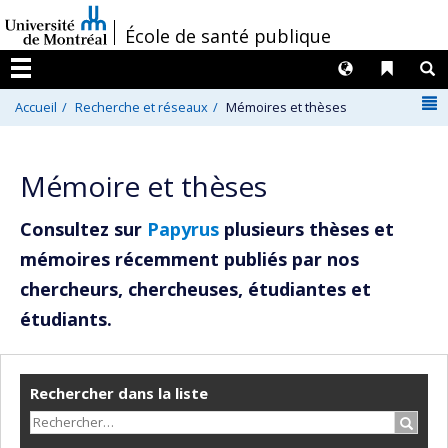
Passer
/
École de santé publique
au
contenu
Langues
Liens 
R
Menu
N
Accueil
Recherche et réseaux
Mémoires et thèses
Mémoire et thèses
Consultez sur
Papyrus
plusieurs thèses et
mémoires récemment publiés par nos
chercheurs, chercheuses, étudiantes et
étudiants.
Rechercher dans la liste
Recher