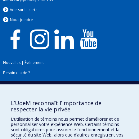
Voir sur la carte
Nous jo
i
ndre
Nouvelles
|
Événement
Besoin d'aide ?
Plan du site
|
Accessibilité
Signaler une erreur
L’UdeM reconnaît l’importance de
respecter la vie privée
Boîte à outils
L’utilisation de témoins nous permet d’améliorer et de
personnaliser votre expérience Web. Certains témoins
Téléchargez les logos de l'ESPUM
sont obligatoires pour assurer le fonctionnement et la
sécurité du site Web, alors que d’autres enregistrent vos