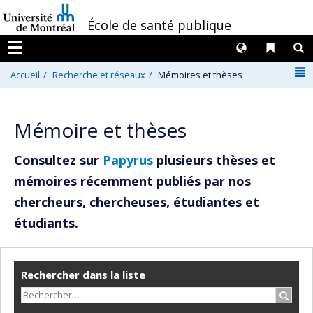
Passer
/
École de santé publique
au
contenu
Langues
Liens 
R
Menu
N
Accueil
Recherche et réseaux
Mémoires et thèses
Mémoire et thèses
Consultez sur
Papyrus
plusieurs thèses et
mémoires récemment publiés par nos
chercheurs, chercheuses, étudiantes et
étudiants.
Rechercher dans la liste
Recher