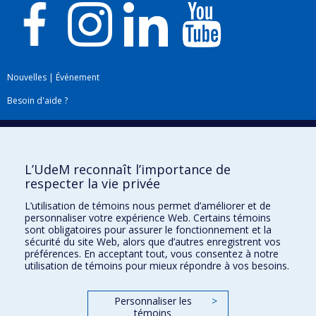
Nouvelles
|
Événement
Besoin d'aide ?
Plan du site
|
Accessibilité
Signaler une erreur
L’UdeM reconnaît l’importance de
respecter la vie privée
Boîte à outils
L’utilisation de témoins nous permet d’améliorer et de
personnaliser votre expérience Web. Certains témoins
Téléchargez les logos de l'ESPUM
sont obligatoires pour assurer le fonctionnement et la
sécurité du site Web, alors que d’autres enregistrent vos
préférences. En acceptant tout, vous consentez à notre
utilisation de témoins pour mieux répondre à vos besoins.
Personnaliser les
>
témoins